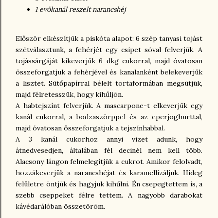
1 evőkanál reszelt narancshéj
Először elkészítjük a piskóta alapot: 6 szép tanyasi tojást
szétválasztunk, a fehérjét egy csipet sóval felverjük. A
tojássárgáját kikeverjük 6 dkg cukorral, majd óvatosan
összeforgatjuk a fehérjével és kanalanként belekeverjük
a lisztet. Sütőpapírral bélelt tortaformában megsütjük,
majd félretesszük, hogy kihűljön.
A habtejszínt felverjük. A mascarpone-t elkeverjük egy
kanál cukorral, a bodzaszörppel és az eperjoghurttal,
majd óvatosan összeforgatjuk a tejszínhabbal.
A 3 kanál cukorhoz annyi vizet adunk, hogy
átnedvesedjen, általában fél decinél nem kell több.
Alacsony lángon felmelegítjük a cukrot. Amikor felolvadt,
hozzákeverjük a narancshéjat és karamellizáljuk. Hideg
felületre öntjük és hagyjuk kihűlni. Én csepegtettem is, a
szebb cseppeket félre tettem. A nagyobb darabokat
kávédarálóban összetöröm.