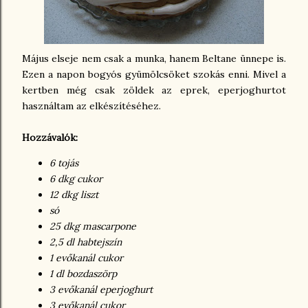
Május elseje nem csak a munka, hanem Beltane ünnepe is.
Ezen a napon bogyós gyümölcsöket szokás enni. Mivel a
kertben még csak zöldek az eprek, eperjoghurtot
használtam az elkészítéséhez.
Hozzávalók:
6 tojás
6 dkg cukor
12 dkg liszt
só
25 dkg mascarpone
2,5 dl habtejszín
1 evőkanál cukor
1 dl bozdaszörp
3 evőkanál eperjoghurt
3 evőkanál cukor