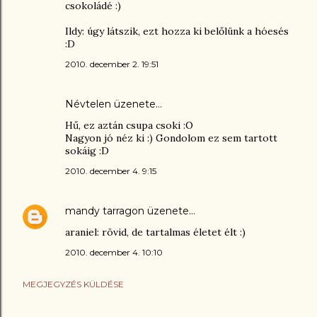
csokoládé :)
Ildy: úgy látszik, ezt hozza ki belőlünk a hóesés
:D
2010. december 2. 19:51
Névtelen üzenete…
Hű, ez aztán csupa csoki :O
Nagyon jó néz ki :) Gondolom ez sem tartott
sokáig :D
2010. december 4. 9:15
mandy tarragon
üzenete…
araniel: rövid, de tartalmas életet élt :)
2010. december 4. 10:10
MEGJEGYZÉS KÜLDÉSE