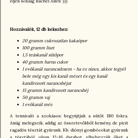
éljen sokáig Rachel Allen :)))
Hozzávalók, 12 db kekszhez:
20 gramm cukrozatlan kakaópor
100 gramm liszt
1,5 teáskanál sütőpor
40 gramm barna cukor
1 evőkanál narancsdzsem - ha ez nincs, akkor tegyél
bele még egy kis kanál mézet és egy kanál
kandírozott narancshéjat
15 gramm kandírozott narancshéj
50 gramm vaj
1 evőkanál méz
A tennivaló a szokásos: begyújtjuk a sütőt 180 fokra.
Amíg melegszik, addig az összetevőkből kemény, de picit
ragadós tésztát gyúrunk. Kb. diónyi gombócokat gyúrunk
a tésztából, olyan 12-16 darabot, elhelyezzük őket a