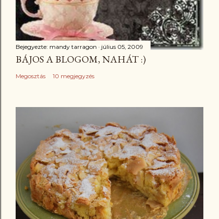
Bejegyezte:
mandy tarragon
július 05, 2009
BÁJOS A BLOGOM, NAHÁT :)
Megosztás
10 megjegyzés