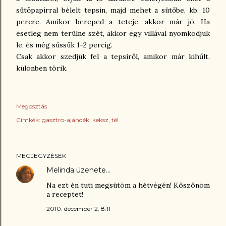
sütőpapírral bélelt tepsin, majd mehet a sütőbe, kb. 10
percre. Amikor bereped a teteje, akkor már jó. Ha
esetleg nem terülne szét, akkor egy villával nyomkodjuk
le, és még süssük 1-2 percig.
Csak akkor szedjük fel a tepsiről, amikor már kihűlt,
különben törik.
Megosztás
Címkék:
gasztro-ajándék
keksz
tél
MEGJEGYZÉSEK
Melinda
üzenete…
Na ezt én tuti megsütöm a hétvégén! Köszönöm
a receptet!
2010. december 2. 8:11