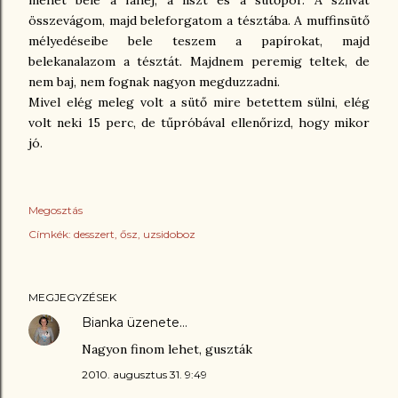
mehet bele a fahéj, a liszt és a sütőpor. A szilvát
összevágom, majd beleforgatom a tésztába. A muffinsütő
mélyedéseibe bele teszem a papírokat, majd
belekanalazom a tésztát. Majdnem peremig teltek, de
nem baj, nem fognak nagyon megduzzadni.
Mivel elég meleg volt a sütő mire betettem sülni, elég
volt neki 15 perc, de tűpróbával ellenőrizd, hogy mikor
jó.
Megosztás
Címkék:
desszert
ősz
uzsidoboz
MEGJEGYZÉSEK
Bianka
üzenete…
Nagyon finom lehet, guszták
2010. augusztus 31. 9:49