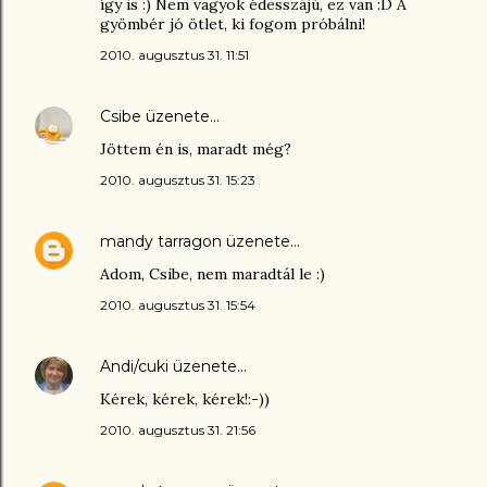
így is :) Nem vagyok édesszájú, ez van :D A
gyömbér jó ötlet, ki fogom próbálni!
2010. augusztus 31. 11:51
Csibe
üzenete…
Jöttem én is, maradt még?
2010. augusztus 31. 15:23
mandy tarragon
üzenete…
Adom, Csibe, nem maradtál le :)
2010. augusztus 31. 15:54
Andi/cuki
üzenete…
Kérek, kérek, kérek!:-))
2010. augusztus 31. 21:56