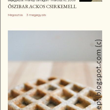
Bejegyezte:
mandy tarragon
március 10, 2009
ŐSZIBARACKOS CSIRKEMELL
Megosztás
3 megjegyzés