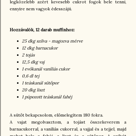
legközelebb azért kevesebb cukrot fogok bele tenni,
ennyire nem vagyok édesszájú.
Hozzávalók, 12 darab muffinhoz:
25 dkg szilva - magozva mérve
12 dkg barnacukor
2 tojás
12,5 dkg vaj
1 evőkanál vaníliás cukor
0,6 dl tej
1 teáskanál sütőpor
20 dkg liszt
1 púpozott teáskanál fahéj
A sütőt bekapcsolom, előmelegítem 180 fokra.
A vajat megolvasztom, a tojást összekeverem a
barnacukorral, a vaníliás cukorral, a vajjal és a tejjel, majd