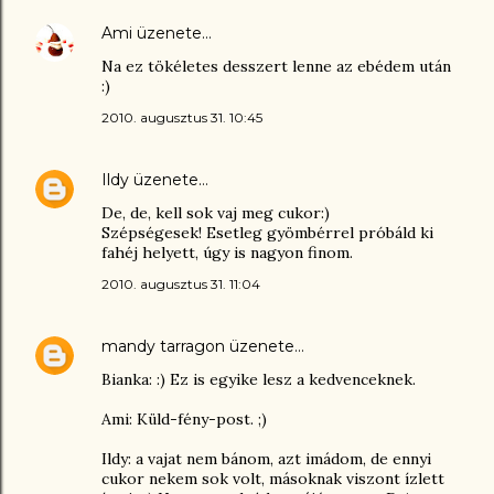
Ami
üzenete…
Na ez tökéletes desszert lenne az ebédem után
:)
2010. augusztus 31. 10:45
Ildy
üzenete…
De, de, kell sok vaj meg cukor:)
Szépségesek! Esetleg gyömbérrel próbáld ki
fahéj helyett, úgy is nagyon finom.
2010. augusztus 31. 11:04
mandy tarragon
üzenete…
Bianka: :) Ez is egyike lesz a kedvenceknek.
Ami: Küld-fény-post. ;)
Ildy: a vajat nem bánom, azt imádom, de ennyi
cukor nekem sok volt, másoknak viszont ízlett