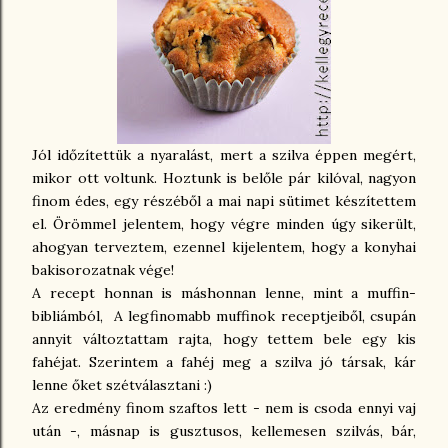
Jól időzítettük a nyaralást, mert a szilva éppen megért,
mikor ott voltunk. Hoztunk is belőle pár kilóval, nagyon
finom édes, egy részéből a mai napi sütimet készítettem
el. Örömmel jelentem, hogy végre minden úgy sikerült,
ahogyan terveztem, ezennel kijelentem, hogy a konyhai
bakisorozatnak vége!
A recept honnan is máshonnan lenne, mint a muffin-
bibliámból, A legfinomabb muffinok receptjeiből, csupán
annyit változtattam rajta, hogy tettem bele egy kis
fahéjat. Szerintem a fahéj meg a szilva jó társak, kár
lenne őket szétválasztani :)
Az eredmény finom szaftos lett - nem is csoda ennyi vaj
után -, másnap is gusztusos, kellemesen szilvás, bár,