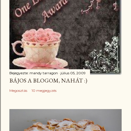
Bejegyezte:
mandy tarragon
július 05, 2009
BÁJOS A BLOGOM, NAHÁT :)
Megosztás
10 megjegyzés