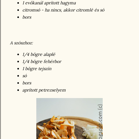
1 evőkanál aprított hagyma
citromsó - ha nincs, akkor citromlé és só
bors
A szószhoz:
1/4 bögre alaplé
1/4 bögre fehérbor
1 bögre tejszín
só
bors
aprított petrezselyem