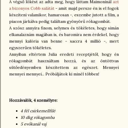
A végső lökést az adta meg, hogy láttam Maimoninál
azt
a bizonyos Cobb salátát
- amit majd persze én is el fogok
készíteni valamikor, hamarosan -, eszembe jutott a film, a
piacon járkálva pedig találtam gyönyörű rókagombát.
A szósz annyira finom, selymes és tökéletes, hogy simán
elkanalaznám magában is, és baromira nem érdekel, hogy
mennyi kalória van benne - saccra 4 millió -, mert
egyszerűen tökéletes.
Annyiban eltértem Julia eredeti receptjétől, hogy én
rókagombát használtam hozzá, és az öntöttvas
sütőedényemben készítettem az egészet. Mennyei
mennyei mennyei... Próbáljátok ki minél többen!
Hozzávalók, 4 személyre:
4 fél csirkemellfilé
10 dkg rókagomba
5 evőkanál vaj