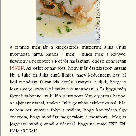
A címhez még jár a kiegészítés, miszerint: Julia Child
nyomában járva. Sajnos - még - nincs meg a könyve,
úgyhogy a receptet a Netről halásztam, egész konkrétan
INNEN
. Az ötlet onnan jött, hogy már ötszázszor láttam
kb. a Julie és Julia című filmet, nagy kedvencem lett, el
kell mondjam. Olyan kis derűs, aranyos, tudjuk, hogy jó
lesz a vége, szóval bármikor jó megnézni :) És hogy még
főznek is benne, az külön pluszpont. Van egy rész benne,
a vajajnározásnál, amikor Julie gombás csirkét csinál, hát,
nekem ott annyira folyt a nyálam, hogy konkrétan úgy
éreztem, hogy mindjárt megnyalom a monitort... Meg is
jegyzem mindig annál a résznél, hogy na, majd EZT, ÉN,
HAMAROSAN...