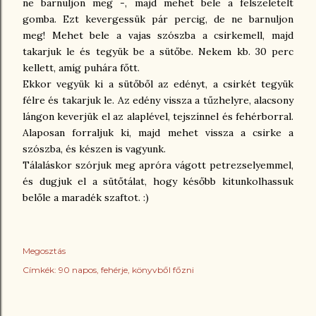
ne barnuljon meg -, majd mehet bele a felszeletelt
gomba. Ezt kevergessük pár percig, de ne barnuljon
meg! Mehet bele a vajas szószba a csirkemell, majd
takarjuk le és tegyük be a sütőbe. Nekem kb. 30 perc
kellett, amíg puhára főtt.
Ekkor vegyük ki a sütőből az edényt, a csirkét tegyük
félre és takarjuk le. Az edény vissza a tűzhelyre, alacsony
lángon keverjük el az alaplével, tejszínnel és fehérborral.
Alaposan forraljuk ki, majd mehet vissza a csirke a
szószba, és készen is vagyunk.
Tálaláskor szórjuk meg apróra vágott petrezselyemmel,
és dugjuk el a sütőtálat, hogy később kitunkolhassuk
belőle a maradék szaftot. :)
Megosztás
Címkék:
90 napos
fehérje
könyvből főzni