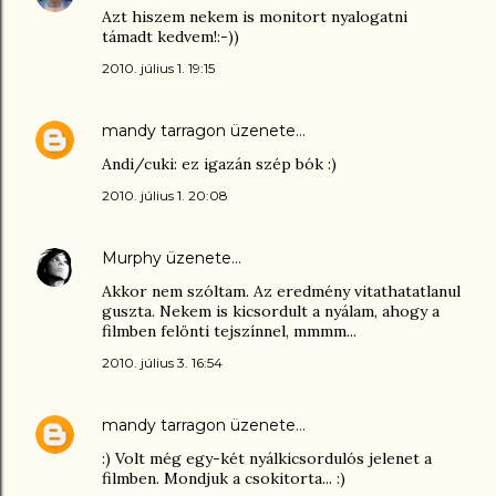
Azt hiszem nekem is monitort nyalogatni
támadt kedvem!:-))
2010. július 1. 19:15
mandy tarragon
üzenete…
Andi/cuki: ez igazán szép bók :)
2010. július 1. 20:08
Murphy
üzenete…
Akkor nem szóltam. Az eredmény vitathatatlanul
guszta. Nekem is kicsordult a nyálam, ahogy a
filmben felönti tejszínnel, mmmm...
2010. július 3. 16:54
mandy tarragon
üzenete…
:) Volt még egy-két nyálkicsordulós jelenet a
filmben. Mondjuk a csokitorta... :)