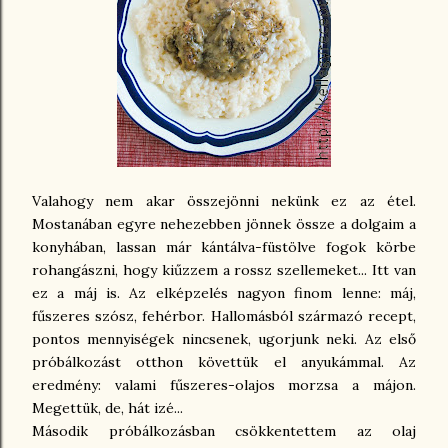
Valahogy nem akar összejönni nekünk ez az étel.
Mostanában egyre nehezebben jönnek össze a dolgaim a
konyhában, lassan már kántálva-füstölve fogok körbe
rohangászni, hogy kiűzzem a rossz szellemeket... Itt van
ez a máj is. Az elképzelés nagyon finom lenne: máj,
fűszeres szósz, fehérbor. Hallomásból származó recept,
pontos mennyiségek nincsenek, ugorjunk neki. Az első
próbálkozást otthon követtük el anyukámmal. Az
eredmény: valami fűszeres-olajos morzsa a májon.
Megettük, de, hát izé...
Második próbálkozásban csökkentettem az olaj