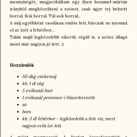
mennyiségét, megpróbáltam egy ilyen besamel-mártás
irányból megközelíteni a szószt, csak ugye tej helyett
borral. Sok borral. Túl sok borral...
A máj egyébként csodásan omlós lett, bárcsak ne nyomná
el az ízét a fehérbor...
Talán majd legközelebb sikerül, végül is, a szósz állaga
most már nagyon jó lett. :)
Hozzávalók
:
50 dkg csirkemáj
kb. 1 dl olaj
5 evőkanál liszt
1 evőkanál provence-i fűszerkeverék
só
bors
kb. 3 dl fehérbor - legközelebb a fele víz, mert
nagyon erős íze lett