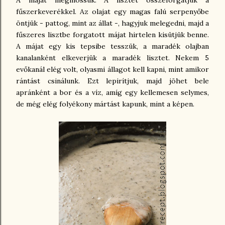
A májat megmossuk. A lisztet összeforgatjuk a
fűszerkeverékkel. Az olajat egy magas falú serpenyőbe
öntjük - pattog, mint az állat -, hagyjuk melegedni, majd a
fűszeres lisztbe forgatott májat hirtelen kisütjük benne.
A májat egy kis tepsibe tesszük, a maradék olajban
kanalanként elkeverjük a maradék lisztet. Nekem 5
evőkanál elég volt, olyasmi állagot kell kapni, mint amikor
rántást csinálunk. Ezt lepirítjuk, majd jöhet bele
apránként a bor és a víz, amíg egy kellemesen selymes,
de még elég folyékony mártást kapunk, mint a képen.