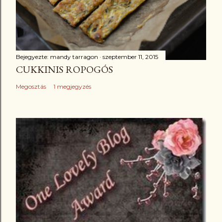
Bejegyezte:
mandy tarragon
szeptember 11, 2015
CUKKINIS ROPOGÓS
Megosztás
1 megjegyzés