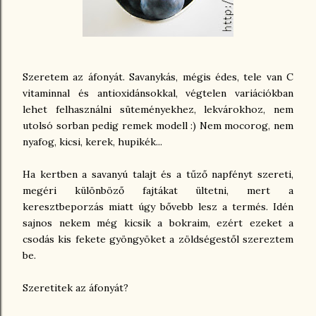
Szeretem az áfonyát. Savanykás, mégis édes, tele van C
vitaminnal és antioxidánsokkal, végtelen variációkban
lehet felhasználni süteményekhez, lekvárokhoz, nem
utolsó sorban pedig remek modell :) Nem mocorog, nem
nyafog, kicsi, kerek, hupikék...
Ha kertben a savanyú talajt és a tűző napfényt szereti,
megéri különböző fajtákat ültetni, mert a
keresztbeporzás miatt úgy bővebb lesz a termés. Idén
sajnos nekem még kicsik a bokraim, ezért ezeket a
csodás kis fekete gyöngyöket a zöldségestől szereztem
be.
Szeretitek az áfonyát?