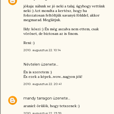
jókaja: nálunk se jó neki a talaj, úgyhogy vettünk
neki :) Azt mondta a kertész, hogy ha
fokozatosan feltöltjük savanyú földdel, akkor
megmarad. Meglátjuk.
Ildy: köszi :) Én még aszalva nem ettem, csak
vöröset, de biztosan az is finom.
Reni: :)
2010. augusztus 22. 10:14
Névtelen üzenete…
Én is szeretem :)
És ezek a képek...wow...nagyon jók!
2010. augusztus 22. 20:41
mandy tarragon
üzenete…
araniel: örülök, hogy tetszenek :)
2010. augusztus 22. 23:39