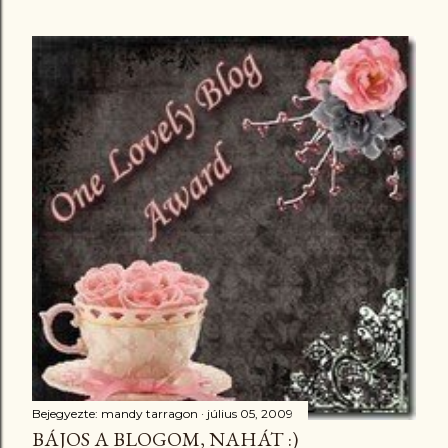
Bejegyezte:
mandy tarragon
július 05, 2009
BÁJOS A BLOGOM, NAHÁT :)