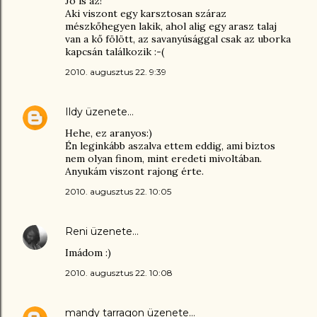
Jó is az!
Aki viszont egy karsztosan száraz
mészkőhegyen lakik, ahol alig egy arasz talaj
van a kő fölött, az savanyúsággal csak az uborka
kapcsán találkozik :-(
2010. augusztus 22. 9:39
Ildy
üzenete…
Hehe, ez aranyos:)
Én leginkább aszalva ettem eddig, ami biztos
nem olyan finom, mint eredeti mivoltában.
Anyukám viszont rajong érte.
2010. augusztus 22. 10:05
Reni
üzenete…
Imádom :)
2010. augusztus 22. 10:08
mandy tarragon
üzenete…