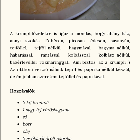
A krumplifőzelékre is igaz a mondás, hogy ahány ház,
annyi szokás. Fehéren, pirosan, édesen, savanyún,
tejföllel, tejföl-nélkül, hagymával, hagyma-nélkül,
habarással, rántással, kolbásszal, kolbász-nélkül,
babérlevéllel, rozmaringgal... Ami biztos, az a krumpli :)
Az otthoni verzió nálunk tejföl és paprika nélkül készül,
de én jobban szeretem tejföllel és paprikával.
Hozzávalók:
2 kg krumpli
1 nagy fej vöröshagyma
só
bors
olaj
2 evőkanál őrölt paprika