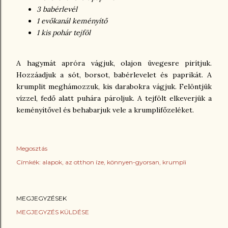
3 babérlevél
1 evőkanál keményítő
1 kis pohár tejföl
A hagymát apróra vágjuk, olajon üvegesre pirítjuk.
Hozzáadjuk a sót, borsot, babérlevelet és paprikát. A
krumplit meghámozzuk, kis darabokra vágjuk. Felöntjük
vízzel, fedő alatt puhára pároljuk. A tejfölt elkeverjük a
keményítővel és behabarjuk vele a krumplifőzeléket.
Megosztás
Címkék:
alapok
az otthon íze
könnyen-gyorsan
krumpli
MEGJEGYZÉSEK
MEGJEGYZÉS KÜLDÉSE