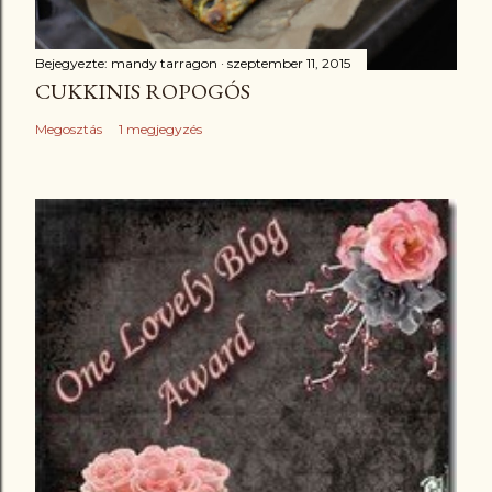
Bejegyezte:
mandy tarragon
szeptember 11, 2015
CUKKINIS ROPOGÓS
Megosztás
1 megjegyzés