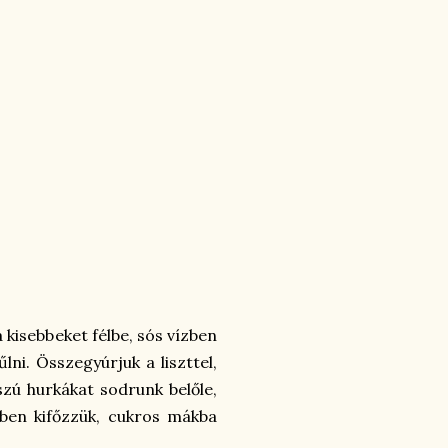
kisebbeket félbe, sós vízben
lni. Összegyúrjuk a liszttel,
sszú hurkákat sodrunk belőle,
zben kifőzzük, cukros mákba