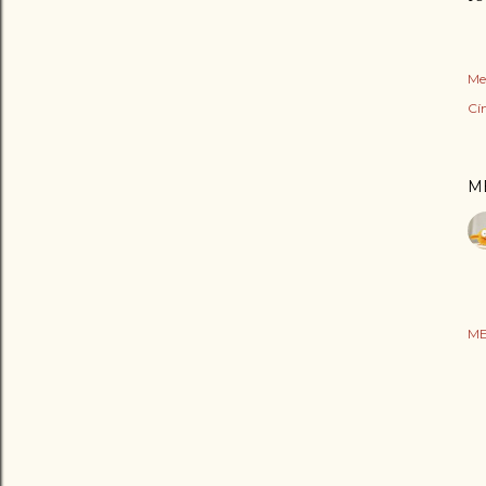
Me
Cí
M
ME