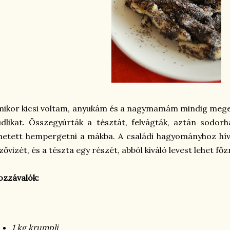
ikor kicsi voltam, anyukám és a nagymamám mindig mege
dlikat. Összegyúrták a tésztát, felvágták, aztán sodorh
hetett hempergetni a mákba. A családi hagyományhoz hí
zővizét, és a tészta egy részét, abból kiváló levest lehet főzn
zzávalók:
1 kg krumpli