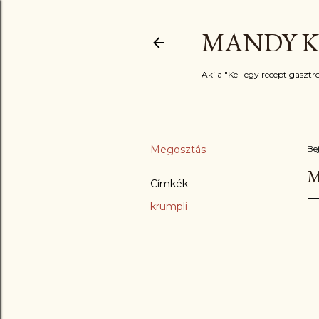
MANDY K
Aki a "Kell egy recept gasztro
Megosztás
Be
M
Címkék
krumpli