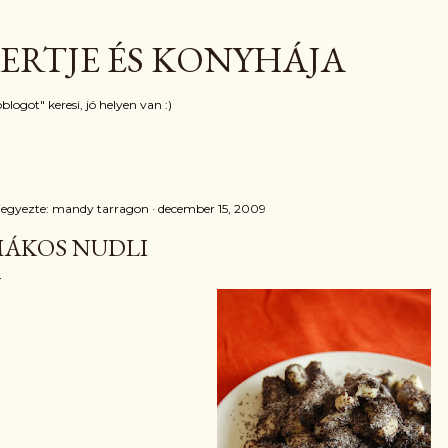
Ugrás a fő tartalomra
ERTJE ÉS KONYHÁJA
blogot" keresi, jó helyen van :)
jegyezte:
mandy tarragon
december 15, 2009
ÁKOS NUDLI