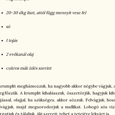
20-30 dkg liszt, attól függ mennyit vesz fel
só
1 tojás
2 evőkanál olaj
cukros mák ízlés szerint
krumplit meghámozzuk, ha nagyobb akkor négybe vágjuk, a 
gfőzzük. A krumplit kihalásszuk, összetörjük, hagyjuk kihű
jással, olajjal, ha szükséges, akkor sózzuk. Felvágjuk, ho
lvágjuk, majd megsorodorjuk a nudlikat. Lobogó sós ví
rgatjuk és tálaljuk. Aki szereti, tehet a tetejére lekvárt is.