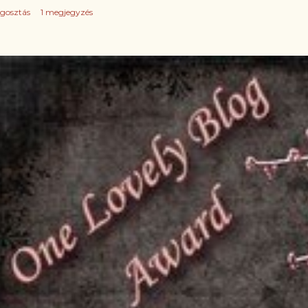
gosztás
1 megjegyzés