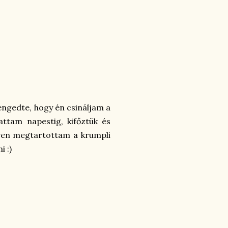
ngedte, hogy én csináljam a
attam napestig, kifőztük és
ven megtartottam a krumpli
i :)