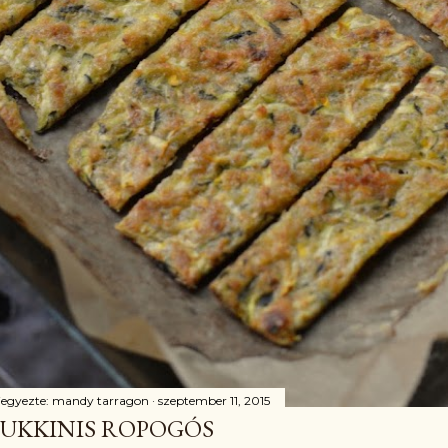
jegyezte:
mandy tarragon
szeptember 11, 2015
UKKINIS ROPOGÓS