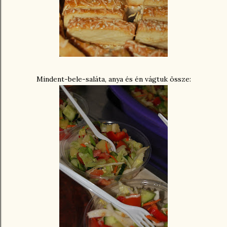
Mindent-bele-saláta, anya és én vágtuk össze: