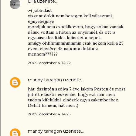
Lilla
üzenete…
:-( jobbulást
viszont dokit nem betegen kell választani...
ejjnyebejjnye
mondjuk nem csodálkozom, hogy sokan vannak
náluk, voltam a héten az enyémnél, és ott is
egymásnak adták a kilincset a népek.
amúgy öhhhmmmhmmmm csak nekem kell a 25
évem ellenére 45 naponta dokihoz
mennem??????
2009. december 4. 14:22
mandy tarragon
üzenete…
hát, őszintén szólva 7 éve lakom Pesten és most
jutott először eszembe, hogy ezt már nem
tudom kifeküdni, elnézek egy szakemberhez.
Dehát ha nem, hát nem :)
2009. december 4. 14:25
mandy tarragon
üzenete…