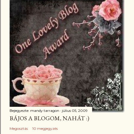
Bejegyezte:
mandy tarragon
július 05, 2009
BÁJOS A BLOGOM, NAHÁT :)
Megosztás
10 megjegyzés