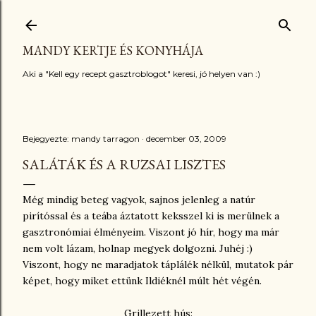
Ugrás a fő tartalomra
MANDY KERTJE ÉS KONYHÁJA
Aki a "Kell egy recept gasztroblogot" keresi, jó helyen van :)
Bejegyezte:
mandy tarragon
december 03, 2009
SALÁTÁK ÉS A RUZSAI LISZTES
Még mindig beteg vagyok, sajnos jelenleg a natúr
pirítóssal és a teába áztatott keksszel ki is merülnek a
gasztronómiai élményeim. Viszont jó hír, hogy ma már
nem volt lázam, holnap megyek dolgozni. Juhéj :)
Viszont, hogy ne maradjatok táplálék nélkül, mutatok pár
képet, hogy miket ettünk Ildiéknél múlt hét végén.
Grillezett hús: