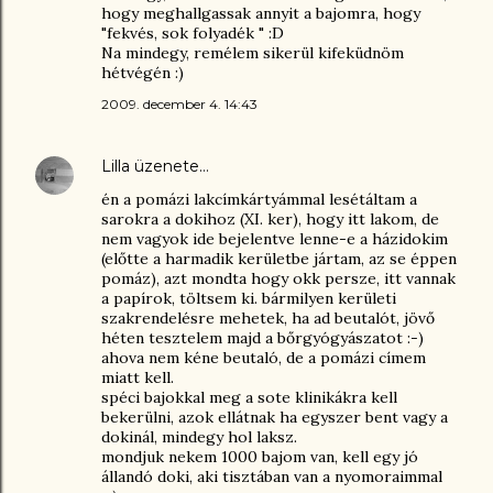
hogy meghallgassak annyit a bajomra, hogy
"fekvés, sok folyadék " :D
Na mindegy, remélem sikerül kifeküdnöm
hétvégén :)
2009. december 4. 14:43
Lilla
üzenete…
én a pomázi lakcímkártyámmal lesétáltam a
sarokra a dokihoz (XI. ker), hogy itt lakom, de
nem vagyok ide bejelentve lenne-e a házidokim
(előtte a harmadik kerületbe jártam, az se éppen
pomáz), azt mondta hogy okk persze, itt vannak
a papírok, töltsem ki. bármilyen kerületi
szakrendelésre mehetek, ha ad beutalót, jövő
héten tesztelem majd a bőrgyógyászatot :-)
ahova nem kéne beutaló, de a pomázi címem
miatt kell.
spéci bajokkal meg a sote klinikákra kell
bekerülni, azok ellátnak ha egyszer bent vagy a
dokinál, mindegy hol laksz.
mondjuk nekem 1000 bajom van, kell egy jó
állandó doki, aki tisztában van a nyomoraimmal