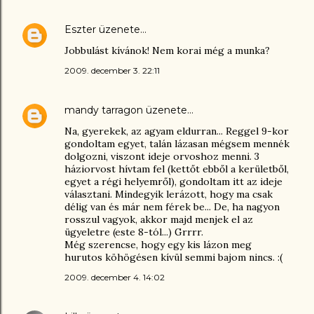
Eszter
üzenete…
Jobbulást kívánok! Nem korai még a munka?
2009. december 3. 22:11
mandy tarragon
üzenete…
Na, gyerekek, az agyam eldurran... Reggel 9-kor
gondoltam egyet, talán lázasan mégsem mennék
dolgozni, viszont ideje orvoshoz menni. 3
háziorvost hívtam fel (kettőt ebből a kerületből,
egyet a régi helyemről), gondoltam itt az ideje
választani. Mindegyik lerázott, hogy ma csak
délig van és már nem férek be... De, ha nagyon
rosszul vagyok, akkor majd menjek el az
ügyeletre (este 8-tól...) Grrrr.
Még szerencse, hogy egy kis lázon meg
hurutos köhögésen kívül semmi bajom nincs. :(
2009. december 4. 14:02