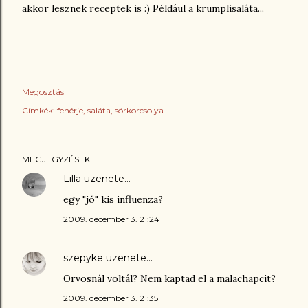
akkor lesznek receptek is :) Például a krumplisaláta...
Megosztás
Címkék:
fehérje
saláta
sörkorcsolya
MEGJEGYZÉSEK
Lilla
üzenete…
egy "jó" kis influenza?
2009. december 3. 21:24
szepyke
üzenete…
Orvosnál voltál? Nem kaptad el a malachapcit?
2009. december 3. 21:35