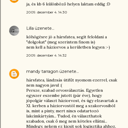
ja, és kb 6 különböző helyen laktam eddig :D
2009. december 4. 14:30
Lilla
üzenete…
köhögésre jó a hársfatea, segít feloldani a
"dolgokat" (meg szerintem finom is)
nem kell a háziorvos a kerületben legyen :-)
2009. december 4. 14:32
mandy tarragon
üzenete…
hársfatea, lándzsás útifűt nyomom ezerrel, csak
nem nagyon javul :(
Persze, szabad orvosválasztás. Egyetlen
egyszer eszembe jutott (pár éve), hogy
jópolgár választ háziorvost, és úgy elzavartak a
XI. kerben a háziorvostól meg a szakorvosiból
is, mint a pinty, mert nincs odatartozó
lakcímkártyám... Tudod, én választhatok
szabadon, csak ő meg nem köteles ellátni...
Mindegy, nekem ez kicsit sok logisztika ahhoz,