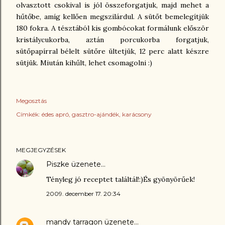
olvasztott csokival is jól összeforgatjuk, majd mehet a
hűtőbe, amíg kellően megszilárdul. A sütőt bemelegítjük
180 fokra. A tésztából kis gombócokat formálunk először
kristálycukorba, aztán porcukorba forgatjuk,
sütőpapírral bélelt sütőre ültetjük, 12 perc alatt készre
sütjük. Miután kihűlt, lehet csomagolni :)
Megosztás
Címkék:
édes apró
gasztro-ajándék
karácsony
MEGJEGYZÉSEK
Piszke
üzenete…
Tényleg jó receptet találtál!:)És gyönyörűek!
2009. december 17. 20:34
mandy tarragon
üzenete…