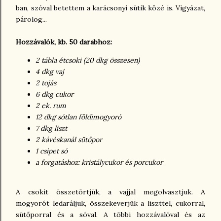
ban, szóval betettem a karácsonyi sütik közé is. Vigyázat,
párolog...
Hozzávalók, kb. 50 darabhoz:
2 tábla étcsoki (20 dkg összesen)
4 dkg vaj
2 tojás
6 dkg cukor
2 ek. rum
12 dkg sótlan földimogyoró
7 dkg liszt
2 kávéskanál sütőpor
1 csipet só
a forgatáshoz: kristálycukor és porcukor
A csokit összetörtjük, a vajjal megolvasztjuk. A
mogyorót ledaráljuk, összekeverjük a liszttel, cukorral,
sütőporral és a sóval. A többi hozzávalóval és az