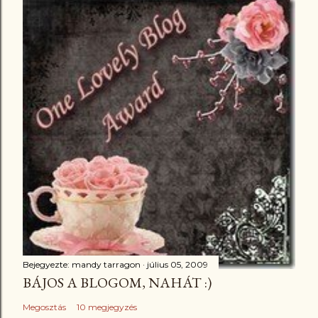
Bejegyezte:
mandy tarragon
július 05, 2009
BÁJOS A BLOGOM, NAHÁT :)
Megosztás
10 megjegyzés