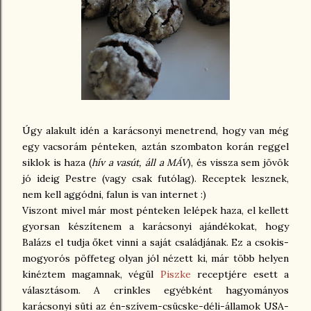
Úgy alakult idén a karácsonyi menetrend, hogy van még
egy vacsorám pénteken, aztán szombaton korán reggel
siklok is haza (
hív a vasút, áll a MÁV
), és vissza sem jövök
jó ideig Pestre (vagy csak futólag). Receptek lesznek,
nem kell aggódni, falun is van internet :)
Viszont mivel már most pénteken lelépek haza, el kellett
gyorsan készítenem a karácsonyi ajándékokat, hogy
Balázs el tudja őket vinni a saját családjának. Ez a csokis-
mogyorós pöffeteg olyan jól nézett ki, már több helyen
kinéztem magamnak, végül
Piszke
receptjére esett a
választásom. A crinkles egyébként hagyományos
karácsonyi süti az én-szívem-csücske-déli-államok USA-