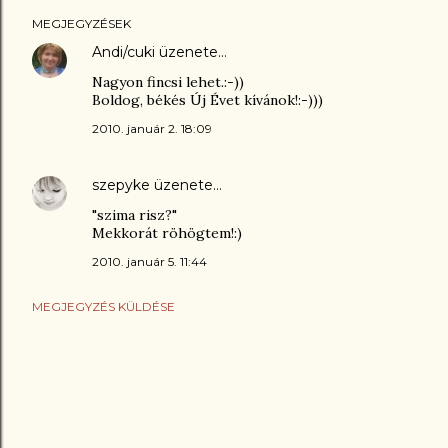
MEGJEGYZÉSEK
Andi/cuki
üzenete…
Nagyon fincsi lehet.:-))
Boldog, békés Új Évet kívánok!:-)))
2010. január 2. 18:09
szepyke
üzenete…
"szima risz?"
Mekkorát röhögtem!:)
2010. január 5. 11:44
MEGJEGYZÉS KÜLDÉSE