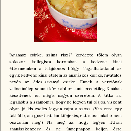
"Ananász csirke, szima risz?" kérdezte tőlem olyan
sokszor kollégista koromban a kedvenc kínai
éttermemben a tulajdonos hölgy. Tagadhatatlanul az
egyik kedvenc kínai ételem az ananászos csirke, hivatalos
nevén az édes-savanyú csirke. Ennek a verziónak
valószínűleg semmi köze ahhoz, amit eredetileg Kínában
készítenek, én mégis nagyon szeretem. A titka az,
legalábbis a számomra, hogy ne legyen túl olajos, viszont
olyan jó kis zselés legyen rajta a szósz. (Van erre egy
találóbb, ám gusztustalan kifejezés, ezt most inkább nem
osztanám meg.) Na meg az, hogy legyen itthon
ananászkonzerv és ne ünnepnapon keljen érte