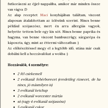
futkorászni az éjjel-nappaliba, amikor már minden össze
van vágva :D
Az alap receptet
Maci
konyhájában találtam, viszont
alaposan átalakítottam az ízlésünk szerint. Nincs benne
például szójaszósz, mert én arra allergiás vagyok,
helyette tettem bele egy kis sót. Nincs benne paprika és
hagyma, van benne viszont bambuszrügy, sárgarépa és
káposzta, úgy, mint az éttermi változatban :)
Az előkészítéssel megy el a legtöbb idő, utána már csak
dobálni kell a hozzávalókat a wokba :)
Hozzávalók, 4 személyre:
2 fél csirkemell
2 evőkanál fehérborecet (eredetileg rizsecet, de ha
nincs, jó másmilyen is)
3 evőkanál ketchup
2 evőkanál worcester mártás
só (vagy 4 evőkanál szójaszósz)
5 evőkanál cukor