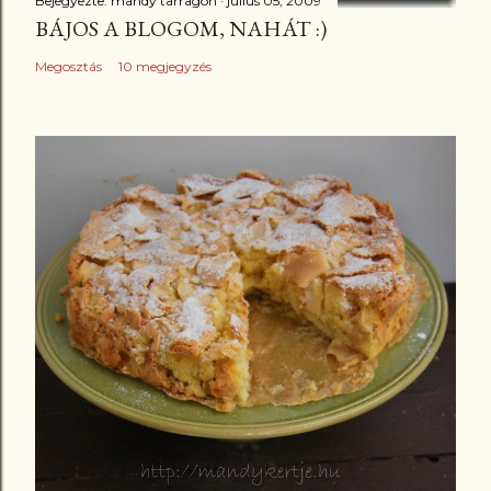
Bejegyezte:
mandy tarragon
július 05, 2009
BÁJOS A BLOGOM, NAHÁT :)
Megosztás
10 megjegyzés