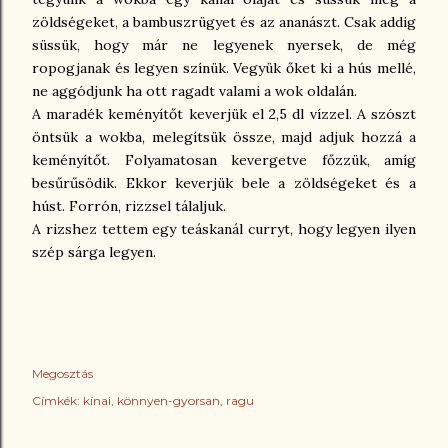
zöldségeket, a bambuszrügyet és az ananászt. Csak addig
süssük, hogy már ne legyenek nyersek, de még
ropogjanak és legyen színük. Vegyük őket ki a hús mellé,
ne aggódjunk ha ott ragadt valami a wok oldalán.
A maradék keményítőt keverjük el 2,5 dl vízzel. A szószt
öntsük a wokba, melegítsük össze, majd adjuk hozzá a
keményítőt. Folyamatosan kevergetve főzzük, amíg
besűrűsödik. Ekkor keverjük bele a zöldségeket és a
húst. Forrón, rizzsel tálaljuk.
A rizshez tettem egy teáskanál curryt, hogy legyen ilyen
szép sárga legyen.
Megosztás
Címkék:
kínai
könnyen-gyorsan
ragu