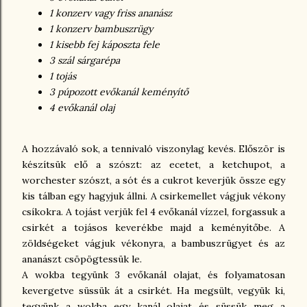
1 konzerv vagy friss ananász
1 konzerv bambuszrügy
1 kisebb fej káposzta fele
3 szál sárgarépa
1 tojás
3 púpozott evőkanál keményítő
4 evőkanál olaj
A hozzávaló sok, a tennivaló viszonylag kevés. Először is
készítsük elő a szószt: az ecetet, a ketchupot, a
worchester szószt, a sót és a cukrot keverjük össze egy
kis tálban egy hagyjuk állni. A csirkemellet vágjuk vékony
csíkokra. A tojást verjük fel 4 evőkanál vízzel, forgassuk a
csirkét a tojásos keverékbe majd a keményítőbe. A
zöldségeket vágjuk vékonyra, a bambuszrügyet és az
ananászt csöpögtessük le.
A wokba tegyünk 3 evőkanál olajat, és folyamatosan
kevergetve süssük át a csirkét. Ha megsült, vegyük ki,
tegyünk a wokba egy kanál olajat és süssük meg a