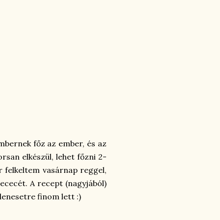
embernek főz az ember, és az
san elkészül, lehet főzni 2-
or felkeltem vasárnap reggel,
cecét. A recept (nagyjából)
enesetre finom lett :)