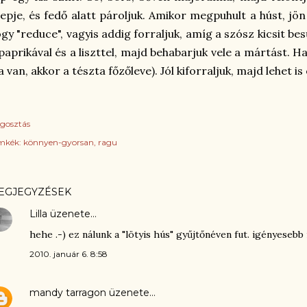
lepje, és fedő alatt pároljuk. Amikor megpuhult a húst, j
gy "reduce", vagyis addig forraljuk, amíg a szósz kicsit bes
paprikával és a liszttel, majd behabarjuk vele a mártást. Ha
a van, akkor a tészta főzőleve). Jól kiforraljuk, majd lehet is
gosztás
mkék:
könnyen-gyorsan
ragu
EGJEGYZÉSEK
Lilla
üzenete…
hehe .-) ez nálunk a "lötyis hús" gyűjtőnéven fut. igényeseb
2010. január 6. 8:58
mandy tarragon
üzenete…