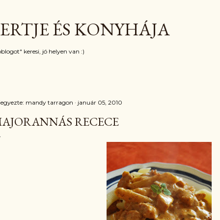
Ugrás a fő tartalomra
ERTJE ÉS KONYHÁJA
blogot" keresi, jó helyen van :)
jegyezte:
mandy tarragon
január 05, 2010
AJORANNÁS RECECE