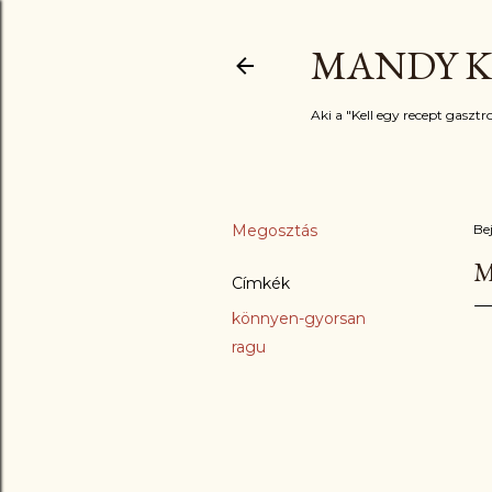
MANDY K
Aki a "Kell egy recept gasztro
Megosztás
Be
M
Címkék
könnyen-gyorsan
ragu