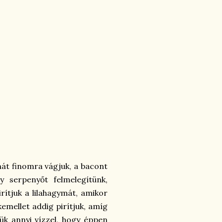
mát finomra vágjuk, a bacont
y serpenyőt felmelegítünk,
rítjuk a lilahagymát, amikor
kemellet addig pirítjuk, amíg
jük annyi vízzel, hogy éppen