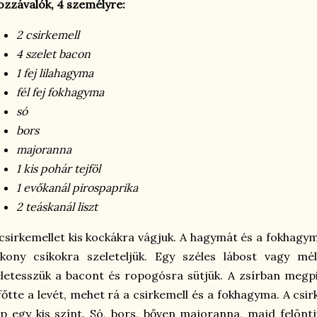
zzávalók, 4 személyre:
2 csirkemell
4 szelet bacon
1 fej lilahagyma
fél fej fokhagyma
só
bors
majoranna
1 kis pohár tejföl
1 evőkanál pirospaprika
2 teáskanál liszt
csirkemellet kis kockákra vágjuk. A hagymát és a fokhagy
kony csíkokra szeleteljük. Egy széles lábost vagy mél
letesszük a bacont és ropogósra sütjük. A zsírban megpi
főtte a levét, mehet rá a csirkemell és a fokhagyma. A csir
p egy kis színt. Só, bors, bőven majoranna, majd felönt