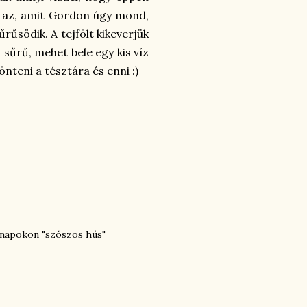
ön az, amit Gordon úgy mond,
űrűsödik. A tejfölt kikeverjük
 sűrű, mehet bele egy kis víz
 önteni a tésztára és enni :)
b napokon "szószos hús"