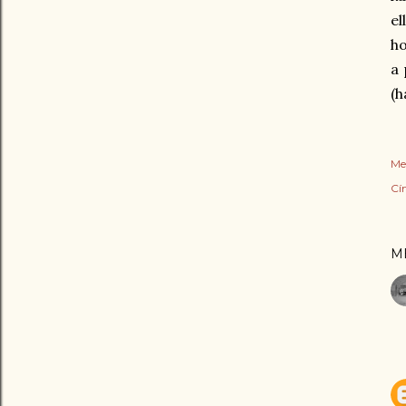
el
ho
a 
(h
Me
Cí
M