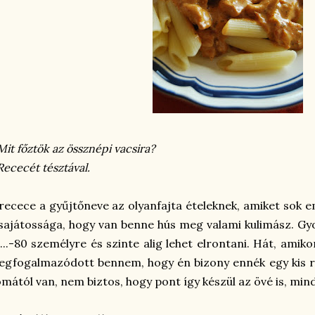
Mit főztök az össznépi vacsira?
Rececét tésztával.
recece a gyűjtőneve az olyanfajta ételeknek, amiket sok 
sajátossága, hogy van benne hús meg valami kulimász. Gyor
...-80 személyre és szinte alig lehet elrontani. Hát, amik
gfogalmazódott bennem, hogy én bizony ennék egy kis re
mától van, nem biztos, hogy pont így készül az övé is, mind