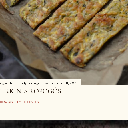
jegyezte:
mandy tarragon
szeptember 11, 2015
UKKINIS ROPOGÓS
gosztás
1 megjegyzés