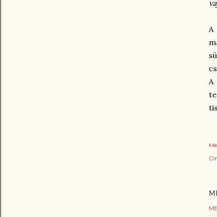
va
A
m
sü
cs
A 
te
ti
Me
Cí
M
ME