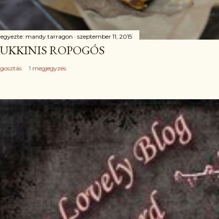
jegyezte:
mandy tarragon
szeptember 11, 2015
UKKINIS ROPOGÓS
gosztás
1 megjegyzés