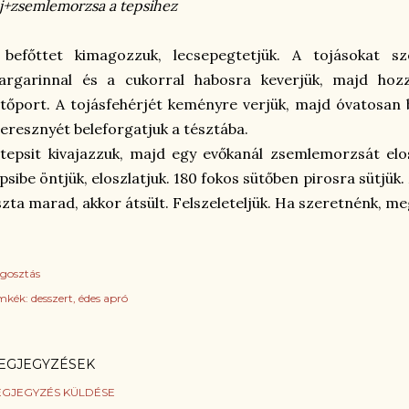
j+zsemlemorzsa a tepsihez
 befőttet kimagozzuk, lecsepegtetjük. A tojásokat sz
argarinnal és a cukorral habosra keverjük, majd hozz
tőport. A tojásfehérjét keményre verjük, majd óvatosan 
eresznyét beleforgatjuk a tésztába.
tepsit kivajazzuk, majd egy evőkanál zsemlemorzsát elo
psibe öntjük, eloszlatjuk. 180 fokos sütőben pirosra sütjük.
szta marad, akkor átsült. Felszeleteljük. Ha szeretnénk, m
gosztás
mkék:
desszert
édes apró
EGJEGYZÉSEK
GJEGYZÉS KÜLDÉSE