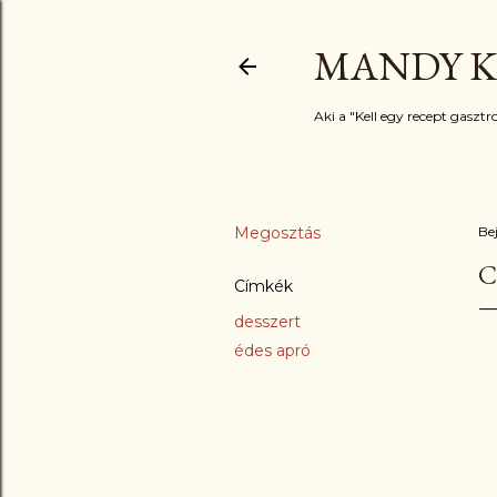
MANDY K
Aki a "Kell egy recept gasztro
Megosztás
Be
C
Címkék
desszert
édes apró