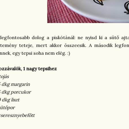
legfontosabb dolog a piskótánál: ne nyisd ki a sütő aj
ütemény teteje, mert akkor összeesik. A második legfo
nnek, egy tepsi soha nem elég. :)
zzávalók, 1 nagy tepsihez
tojás
 dkg margarin
 dkg porcukor
 dkg liszt
sütőpor
cseresznyebefőtt