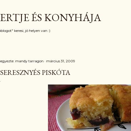
Ugrás a fő tartalomra
ERTJE ÉS KONYHÁJA
blogot" keresi, jó helyen van :)
jegyezte:
mandy tarragon
március 31, 2009
SERESZNYÉS PISKÓTA