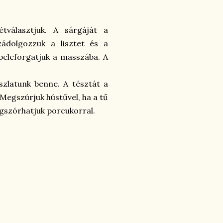
étválasztjuk. A sárgáját a
ádolgozzuk a lisztet és a
beleforgatjuk a masszába. A
szlatunk benne. A tésztát a
 Megszúrjuk hústűvel, ha a tű
egszórhatjuk porcukorral.