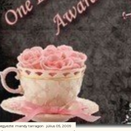
jegyezte:
mandy tarragon
július 05, 2009