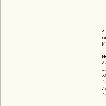
A 
s
jö
Ho
6 
25
25
30
1 
1 