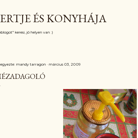
Ugrás a fő tartalomra
ERTJE ÉS KONYHÁJA
blogot" keresi, jó helyen van :)
jegyezte:
mandy tarragon
március 03, 2009
ÉZADAGOLÓ