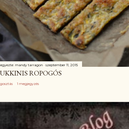
jegyezte:
mandy tarragon
szeptember 11, 2015
UKKINIS ROPOGÓS
gosztás
1 megjegyzés