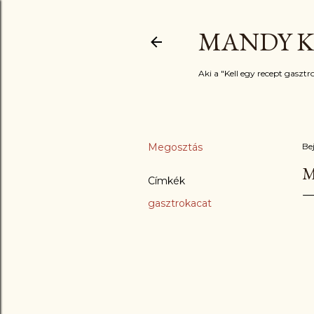
MANDY K
Aki a "Kell egy recept gasztro
Megosztás
Be
M
Címkék
gasztrokacat