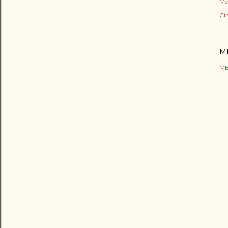
Me
Cí
M
ME