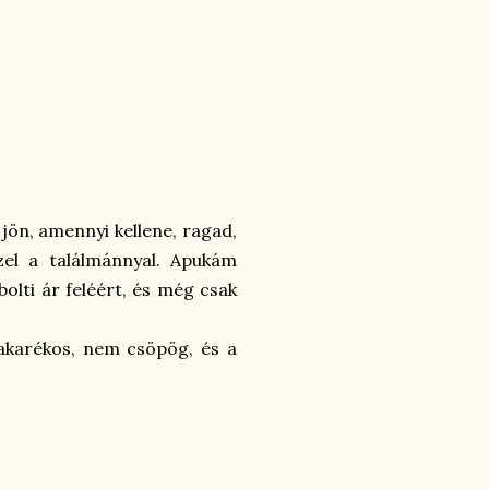
jön, amennyi kellene, ragad,
zel a találmánnyal. Apukám
bolti ár feléért, és még csak
akarékos, nem csöpög, és a