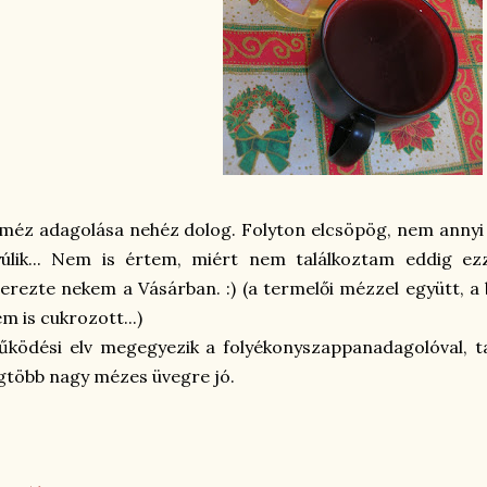
méz adagolása nehéz dolog. Folyton elcsöpög, nem annyi 
yúlik... Nem is értem, miért nem találkoztam eddig ez
erezte nekem a Vásárban. :) (a termelői mézzel együtt, a 
m is cukrozott...)
ködési elv megegyezik a folyékonyszappanadagolóval, t
gtöbb nagy mézes üvegre jó.