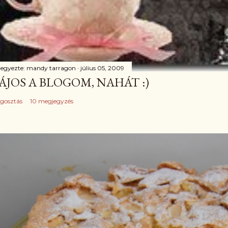
jegyezte:
mandy tarragon
július 05, 2009
ÁJOS A BLOGOM, NAHÁT :)
gosztás
10 megjegyzés