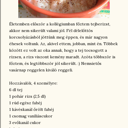
Életemben először a kollégiumban főztem tejberizst,
akkor nem sikerült valami jól. Fél délelőttös
korcsolyázásból jöttünk meg éppen, és már nagyon
éhesek voltunk. Az, akivel ettem, jobban, mint én. Többek
között ez volt az oka annak, hogy a tej tocsogott a
rizsen, a rizs viszont kemény maradt. Azóta többször is
főztem, és legtöbbször jól sikerült. :) Nemsietős
vasárnap reggelen kiváló reggeli.
Hozzávalók, 4 személyre:
6 dl tej
1 pohár rizs (2,5 dl)
1 rúd egész fahéj
1 kávéskanál őrölt fahéj
1 csomag vaníliáscukor
3 evőkanál cukor