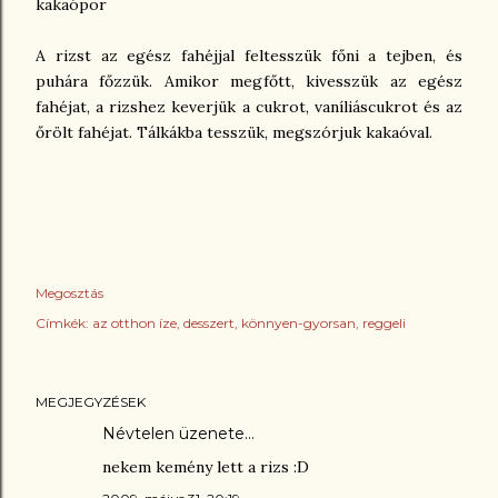
kakaópor
A rizst az egész fahéjjal feltesszük főni a tejben, és
puhára főzzük. Amikor megfőtt, kivesszük az egész
fahéjat, a rizshez keverjük a cukrot, vaníliáscukrot és az
őrölt fahéjat. Tálkákba tesszük, megszórjuk kakaóval.
Megosztás
Címkék:
az otthon íze
desszert
könnyen-gyorsan
reggeli
MEGJEGYZÉSEK
Névtelen üzenete…
nekem kemény lett a rizs :D