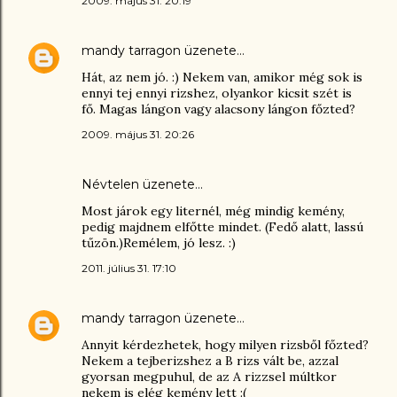
2009. május 31. 20:19
mandy tarragon
üzenete…
Hát, az nem jó. :) Nekem van, amikor még sok is
ennyi tej ennyi rizshez, olyankor kicsit szét is
fő. Magas lángon vagy alacsony lángon főzted?
2009. május 31. 20:26
Névtelen üzenete…
Most járok egy liternél, még mindig kemény,
pedig majdnem elfőtte mindet. (Fedő alatt, lassú
tűzön.)Remélem, jó lesz. :)
2011. július 31. 17:10
mandy tarragon
üzenete…
Annyit kérdezhetek, hogy milyen rizsből főzted?
Nekem a tejberizshez a B rizs vált be, azzal
gyorsan megpuhul, de az A rizzsel múltkor
nekem is elég kemény lett :(