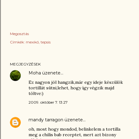
Megosztás
Címkék:
mexikó
tepsis
MEGJEGYZÉSEK
Moha
üzenete…
Ez nagyon jól hangzik,már egy ideje készülök
tortillát sütni,lehet, hogy így végzik majd
töltve:)
2009. október 7. 13:27
mandy tarragon
üzenete…
oh, most hogy mondod, belinkelem a tortilla
meg a chilis bab receptet, mert azt bizony