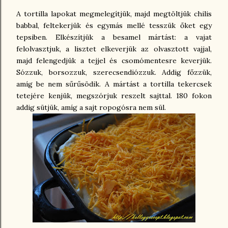
A tortilla lapokat megmelegítjük, majd megtöltjük chilis
babbal, feltekerjük és egymás mellé tesszük őket egy
tepsiben. Elkészítjük a besamel mártást: a vajat
felolvasztjuk, a lisztet elkeverjük az olvasztott vajjal,
majd felengedjük a tejjel és csomómentesre keverjük.
Sózzuk, borsozzuk, szerecsendiózzuk. Addig főzzük,
amíg be nem sűrűsödik. A mártást a tortilla tekercsek
tetejére kenjük, megszórjuk reszelt sajttal. 180 fokon
addig sütjük, amíg a sajt ropogósra nem sül.