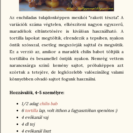
Az enchiladas tulajdonképpen mexikói "rakott tészta". A
variációk száma végtelen, elkészíteni nagyon egyszerű,
maradékok eltüntetésére is kiválóan használható. A
tortilla lapokat megtöltik, elrendezik a tepsiben, nyakon
öntik szósszal, esetleg megszórják sajttal és megsütik.
Ez a verzió az, amikor a maradék chilis babot töltjük a
tortillába és besamellel öntjük nyakon. Nemrég vettem
narancssárga színű kemény sajtot, próbaképpen azt
szórtuk a tetejére, de legközelebb valószínűleg valami
könnyebben olvadó sajtot fogunk használni.
Hozzávalók, 4-5 személyre:
1/2 adag
chilis bab
6
tortilla
lap, volt itthon a fagyasztóban spenótos :)
4 evőkanál vaj
4 dl tej
4 evőkanál liszt