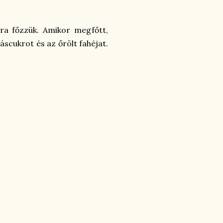
hára főzzük. Amikor megfőtt,
iáscukrot és az őrölt fahéjat.