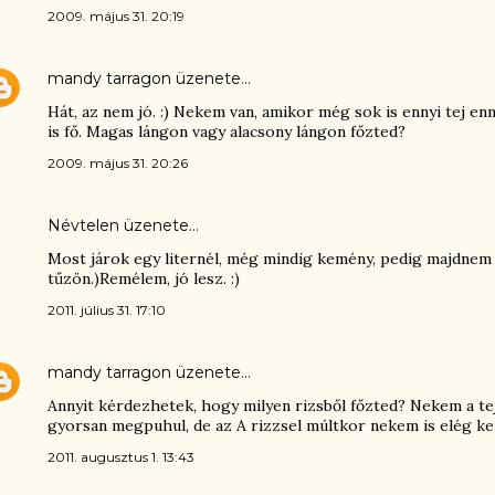
2009. május 31. 20:19
mandy tarragon
üzenete…
Hát, az nem jó. :) Nekem van, amikor még sok is ennyi tej enn
is fő. Magas lángon vagy alacsony lángon főzted?
2009. május 31. 20:26
Névtelen üzenete…
Most járok egy liternél, még mindig kemény, pedig majdnem el
tűzön.)Remélem, jó lesz. :)
2011. július 31. 17:10
mandy tarragon
üzenete…
Annyit kérdezhetek, hogy milyen rizsből főzted? Nekem a tejb
gyorsan megpuhul, de az A rizzsel múltkor nekem is elég kem
2011. augusztus 1. 13:43