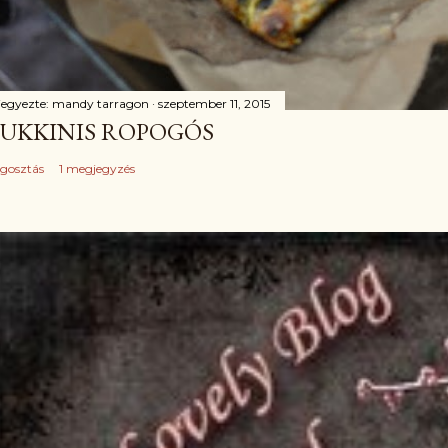
jegyezte:
mandy tarragon
szeptember 11, 2015
UKKINIS ROPOGÓS
gosztás
1 megjegyzés