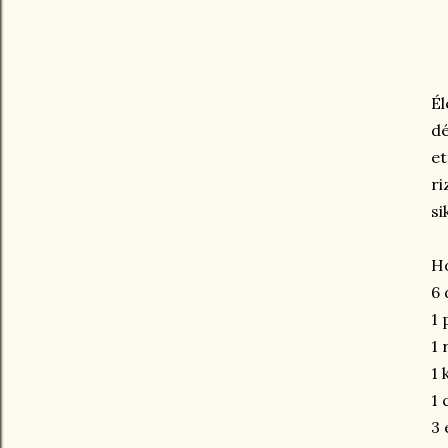
Él
dé
et
ri
si
Ho
6 
1 
1 
1 
1 
3 