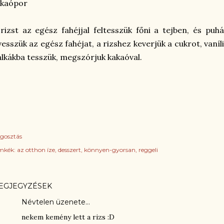
akaópor
rizst az egész fahéjjal feltesszük főni a tejben, és pu
vesszük az egész fahéjat, a rizshez keverjük a cukrot, vaníl
lkákba tesszük, megszórjuk kakaóval.
gosztás
mkék:
az otthon íze
desszert
könnyen-gyorsan
reggeli
EGJEGYZÉSEK
Névtelen üzenete…
nekem kemény lett a rizs :D