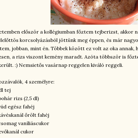
etemben először a kollégiumban főztem tejberizst, akkor ne
lelőttös korcsolyázásból jöttünk meg éppen, és már nagyon
tem, jobban, mint én. Többek között ez volt az oka annak, 
zsen, a rizs viszont kemény maradt. Azóta többször is főzt
került. :) Nemsietős vasárnap reggelen kiváló reggeli.
zzávalók, 4 személyre:
dl tej
pohár rizs (2,5 dl)
rúd egész fahéj
kávéskanál őrölt fahéj
csomag vaníliáscukor
evőkanál cukor