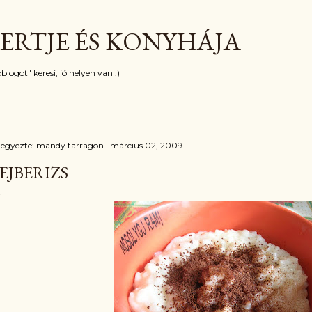
Ugrás a fő tartalomra
ERTJE ÉS KONYHÁJA
blogot" keresi, jó helyen van :)
jegyezte:
mandy tarragon
március 02, 2009
EJBERIZS