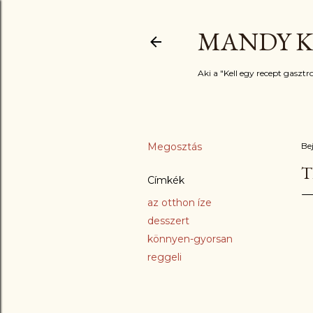
MANDY K
Aki a "Kell egy recept gasztro
Megosztás
Be
T
Címkék
az otthon íze
desszert
könnyen-gyorsan
reggeli