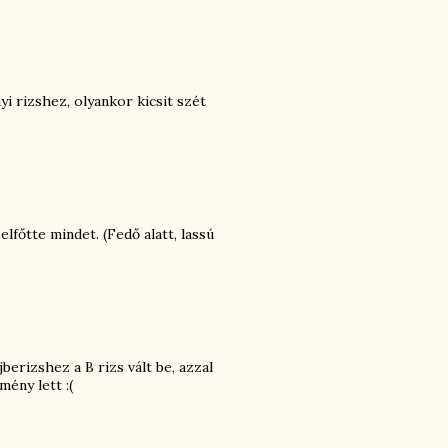
yi rizshez, olyankor kicsit szét
főtte mindet. (Fedő alatt, lassú
erizshez a B rizs vált be, azzal
ény lett :(