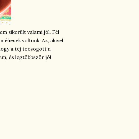
m sikerült valami jól. Fél
 éhesek voltunk. Az, akivel
hogy a tej tocsogott a
em, és legtöbbször jól