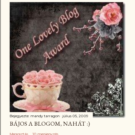
Bejegyezte:
mandy tarragon
július 05, 2009
BÁJOS A BLOGOM, NAHÁT :)
Megosztás
10 megjegyzés