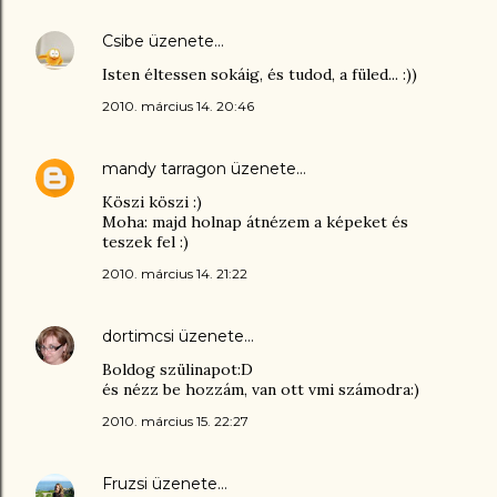
Csibe
üzenete…
Isten éltessen sokáig, és tudod, a füled... :))
2010. március 14. 20:46
mandy tarragon
üzenete…
Köszi köszi :)
Moha: majd holnap átnézem a képeket és
teszek fel :)
2010. március 14. 21:22
dortimcsi
üzenete…
Boldog szülinapot:D
és nézz be hozzám, van ott vmi számodra:)
2010. március 15. 22:27
Fruzsi
üzenete…