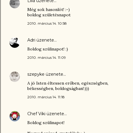
Lilla
üzenete…
Még sok hasonlót! :-)
boldog születésnapot
2010. március 14. 10:58
Adri
üzenete…
Boldog szülinapot! :)
2010. március 14. 11:09
szepyke
üzenete…
A jó Isten éltessen erőben, egészségben,
békességben, boldogságban!:)))
2010. március 14. 11:18
Chef Viki
üzenete…
Boldog szülinapot!