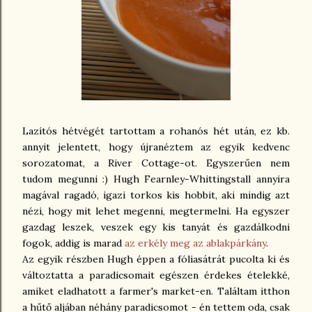
Lazítós hétvégét tartottam a rohanós hét után, ez kb.
annyit jelentett, hogy újranéztem az egyik kedvenc
sorozatomat, a River Cottage-ot. Egyszerűen nem
tudom megunni :) Hugh Fearnley-Whittingstall annyira
magával ragadó, igazi torkos kis hobbit, aki mindig azt
nézi, hogy mit lehet megenni, megtermelni. Ha egyszer
gazdag leszek, veszek egy kis tanyát és gazdálkodni
fogok, addig is marad
az erkély meg az ablakpárkány
.
Az egyik részben Hugh éppen a fóliasátrát pucolta ki és
változtatta a paradicsomait egészen érdekes ételekké,
amiket eladhatott a farmer's market-en. Találtam itthon
a hűtő aljában néhány paradicsomot - én tettem oda, csak