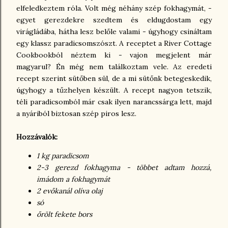
elfeledkeztem róla. Volt még néhány szép fokhagymát, -
egyet gerezdekre szedtem és eldugdostam egy
virágládába, hátha lesz belőle valami - úgyhogy csináltam
egy klassz paradicsomszószt. A receptet a River Cottage
Cookbookból néztem ki - vajon megjelent már
magyarul? Én még nem találkoztam vele. Az eredeti
recept szerint sütőben sül, de a mi sütőnk betegeskedik,
úgyhogy a tűzhelyen készült. A recept nagyon tetszik,
téli paradicsomból már csak ilyen narancssárga lett, majd
a nyáriból biztosan szép piros lesz.
Hozzávalók:
1 kg paradicsom
2-3 gerezd fokhagyma - többet adtam hozzá,
imádom a fokhagymát
2 evőkanál olíva olaj
só
őrölt fekete bors