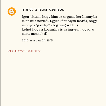
mandy tarragon
üzenete…
Igen, láttam, hogy kinn az organic kerül annyiba
mint itt a normál. Egyébként olyan mókás, hogy
mindig a "gazdag" a legzsugoribb. :)
Lehet hogy a kocsmába is az ingyen mogyoró
miatt mennek :D
2010. március 24. 16:15
MEGJEGYZÉS KÜLDÉSE