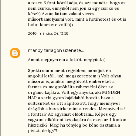
a tesco 3 font körül adja, és azt mondta, hogy az
nem csirke, ennyiből nem jön ki egy csirke és
kész!:) Aztán láttam valami vicces
műsorban(olyasmi volt, mint a hetihetes) és ot is
hobo kinézete volt!:)))
2010. március 24. 13:58
mandy tarragon
üzenete…
Amint megnyerem a lottót, megyünk :)
Spektrumon ment régebben, mondjuk én
angolul letöl... izé, megszereztem :) Volt olyan
műsorai is, amikor meghívott embereket a
farmra és megpróbálta rábeszélni őket az
organic kajákra. Volt egy anyuka, aki MINDEN
NAP a sarki gyorskajáldából hordta haza a
sültcsirkét és ott sápítozott, hogy mennyivel
drágább a biocsirke mint a rendes. Mennyivel is?
1 fonttal? Az agyamat eldobtam... Képes egy
vagyont elkölteni készkajára és ezen az 1 fonton
hisztizik?! Még ha tényleg be kéne osztania a
pénzt, de így?!