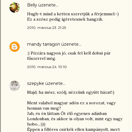
Belly
üzenete…
Hugh-t mind a ketten szeretjük a férjemmel:-)
Ez a szósz pedig ígéretesnek hangzik.
2010. március 23. 21:25
mandy tarragon
üzenete…
:) Pizzára nagyon jó, csak fel kell dobni pár
fűszerrel még.
2010. március 24. 10:10
szepyke
üzenete…
Majd, ha mész, szólj, nézzünk együtt házat!:)
Ment valahol magyar adón ez a sorozat, vagy
honnan van meg?
Jah, és én láttam Őt élő egyenes adásban
Londonban, és akkor is olyan volt, mint egy nagy
hobo...:)))
Éppen a filléres csirkék ellen kampányolt, mert