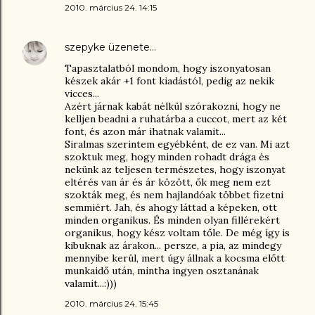
2010. március 24. 14:15
szepyke
üzenete…
Tapasztalatból mondom, hogy iszonyatosan
készek akár +1 font kiadástól, pedig az nekik
vicces...
Azért járnak kabát nélkül szórakozni, hogy ne
kelljen beadni a ruhatárba a cuccot, mert az két
font, és azon már ihatnak valamit...
Siralmas szerintem egyébként, de ez van. Mi azt
szoktuk meg, hogy minden rohadt drága és
nekünk az teljesen természetes, hogy iszonyat
eltérés van ár és ár között, ők meg nem ezt
szokták meg, és nem hajlandóak többet fizetni
semmiért. Jah, és ahogy láttad a képeken, ott
minden organikus. És minden olyan fillérekért
organikus, hogy kész voltam tőle. De még így is
kibuknak az árakon... persze, a pia, az mindegy
mennyibe kerül, mert úgy állnak a kocsma előtt
munkaidő után, mintha ingyen osztanának
valamit...:)))
2010. március 24. 15:45