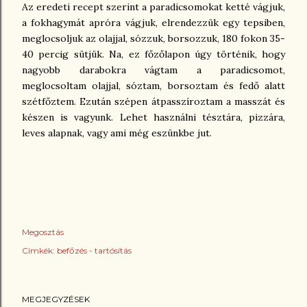
Az eredeti recept szerint a paradicsomokat ketté vágjuk,
a fokhagymát apróra vágjuk, elrendezzük egy tepsiben,
meglocsoljuk az olajjal, sózzuk, borsozzuk, 180 fokon 35-
40 percig sütjük. Na, ez főzőlapon úgy történik, hogy
nagyobb darabokra vágtam a paradicsomot,
meglocsoltam olajjal, sóztam, borsoztam és fedő alatt
szétfőztem. Ezután szépen átpasszíroztam a masszát és
készen is vagyunk. Lehet használni tésztára, pizzára,
leves alapnak, vagy ami még eszünkbe jut.
Megosztás
Címkék:
befőzés - tartósítás
MEGJEGYZÉSEK