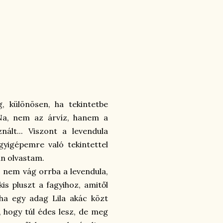
g, különösen, ha tekintetbe
 Na, nem az árvíz, hanem a
ált... Viszont a levendula
agyigépemre való tekintettel
n olvastam.
e, nem vág orrba a levendula,
is pluszt a fagyihoz, amitől
tha egy adag Lila akác közt
, hogy túl édes lesz, de meg