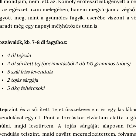
ll mondjam, nem lett az. Komoly erőfeszítést igényelt a r
 az egészet azon melegében, hanem megvárjam a végső f
agyott meg, mint a gyümölcs fagyik, cserébe viszont a
radt még egy napnyi mélyhűtőzés után is.
zzávalók, kb. 7-8 dl fagyihoz:
4 dl tejszín
2 dl sűrített tej (bocimintásból 2 db 170 grammos tubus)
5 szál friss levendula
2 tojás sárgája
5 dkg fehércsoki
tejszínt és a sűrített tejet összekeverem és egy kis lá
vendulával együtt. Pont a forráskor elzártam alatta a g
ihűlni, majd leszűrtem. A tojás sárgáját alaposan fe
vendulás tejszínt, majd együtt megmelegítettem, folyama