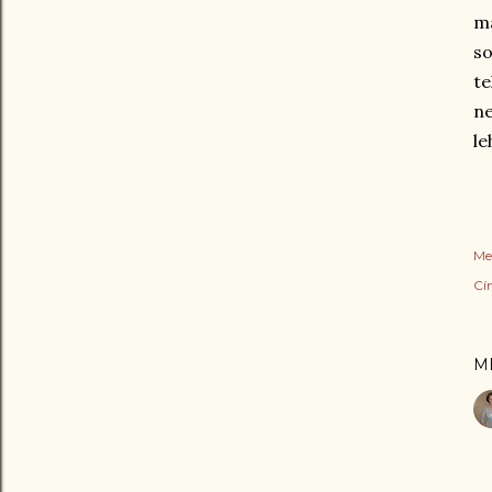
má
so
te
n
le
Me
Cí
M