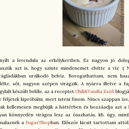
nyílt a levendula az erkélykertben. Ez nagyon jó dolo
sszük azt is, hogy szinte mindenemet elvitte a víz :(
rágládákban uralkodó belvíz. Borogathattam, nem haszn
lélte, sőt, nagyon szépen virágzik. A nyárra illetve a f
gylalt készült belőle, az a receptet
Chili&Vanília Zsófi
blogjá
 féljetek kipróbálni, mert isteni finom. Nincs szappan íz
ak kellemesen megbújik a háttérben és hozzáadja azt a k
yan könnyedén virágos lesz az összhatás, kb. úgy, min
analaznék a
Sugar!Shop
ban. Először kicsit tartottam attól