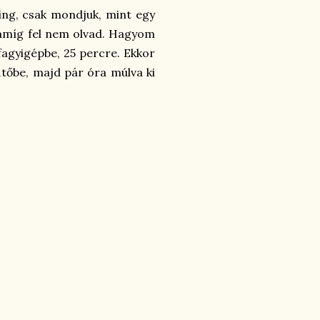
ing, csak mondjuk, mint egy
 amíg fel nem olvad. Hagyom
 fagyigépbe, 25 percre. Ekkor
őbe, majd pár óra múlva ki