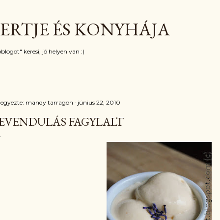
Ugrás a fő tartalomra
ERTJE ÉS KONYHÁJA
blogot" keresi, jó helyen van :)
jegyezte:
mandy tarragon
június 22, 2010
EVENDULÁS FAGYLALT