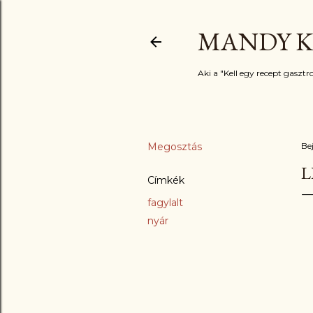
MANDY K
Aki a "Kell egy recept gasztro
Megosztás
Be
L
Címkék
fagylalt
nyár