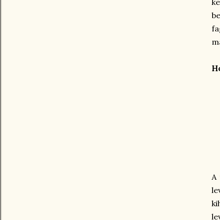
ke
be
f
ma
Ho
A 
le
k
le