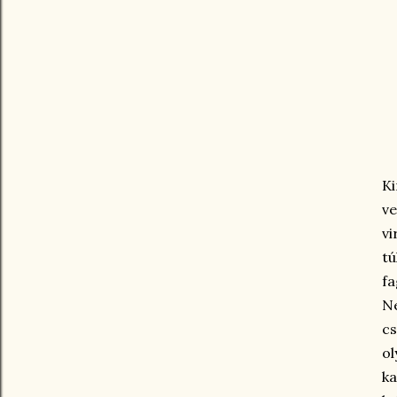
Ki
ve
vi
tú
fa
Ne
cs
ol
k