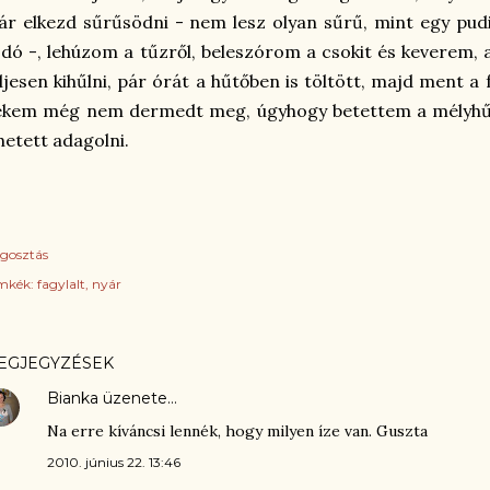
r elkezd sűrűsödni - nem lesz olyan sűrű, mint egy pud
dó -, lehúzom a tűzről, beleszórom a csokit és keverem,
ljesen kihűlni, pár órát a hűtőben is töltött, majd ment a
ekem még nem dermedt meg, úgyhogy betettem a mélyhűt
hetett adagolni.
gosztás
mkék:
fagylalt
nyár
EGJEGYZÉSEK
Bianka
üzenete…
Na erre kíváncsi lennék, hogy milyen íze van. Guszta
2010. június 22. 13:46