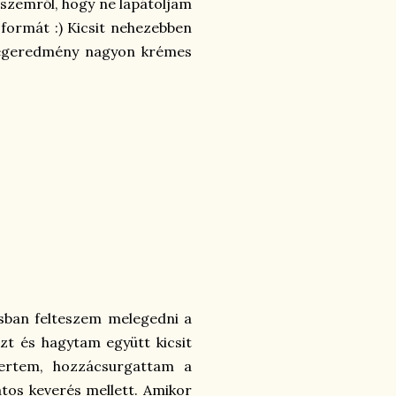
észemről, hogy ne lapátoljam
ormát :) Kicsit nehezebben
 végeredmény nagyon krémes
basban felteszem melegedni a
ázt és hagytam együtt kicsit
lvertem, hozzácsurgattam a
tos keverés mellett. Amikor