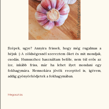
Szépek, ugye? Annyira frissek, hogy még rugalmas a
héjuk :) A zöldségesnél szereztem őket és mit mondjak,
csodás. Humuszhoz használtam belőle, nem túl erős az
íze, inkább friss, már ha lehet ilyet mondani egy
fokhagymára. Nemsokára jövök recepttel is, ígérem,
addig gyönyörködjetek a fokhagymában.
Megosztás