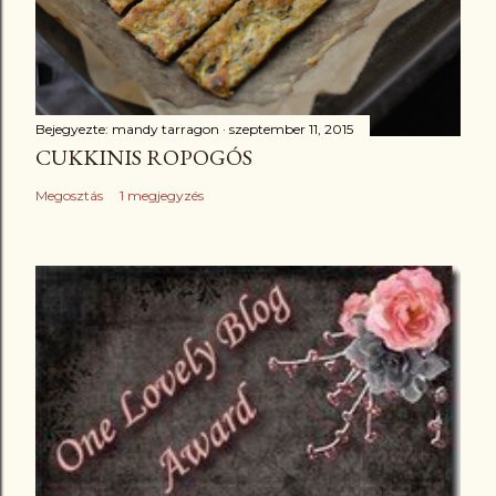
Bejegyezte:
mandy tarragon
szeptember 11, 2015
CUKKINIS ROPOGÓS
Megosztás
1 megjegyzés