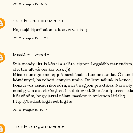
2010. május 15. 16:52
mandy tarragon
üzenete…
Na, majd kipróbálom a konzervet is. :)
2010. május 15. 17:06
MissRed
üzenete…
Szia mandy : itt is köszi a saláta-tippet. Legalább már tudo
elvetemült városi kertész :)))
Minap mutogattam épp Apácskának a hummuszodat. Ő sem k
köménnyel, ha teheti, annyira utálja. De lesz nálunk is kence, 
konzerves csicseriborsóra, mert nagyon praktikus. Nem oly 
mindig van a szekrényben 1-2 dobozzal. 30 másodperces salá
Köszönöm, hogy jártál nálam, máskor is szívesen látlak :)
http://bodzablog.freeblog.hu
2010. május 16. 15:54
mandy tarragon
üzenete…