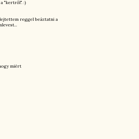
"kertről". :)
ejtettem reggel beáztatni a
levest...
 hogy miért