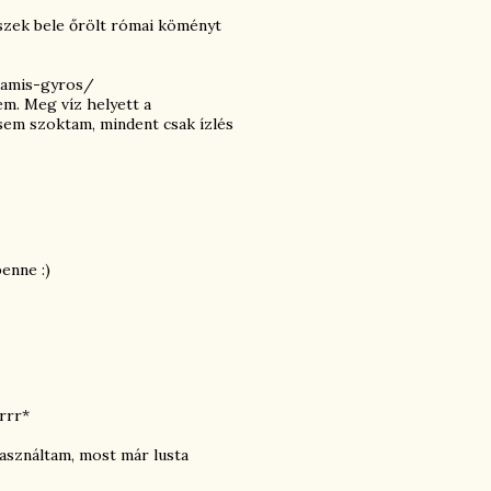
eszek bele őrölt római köményt
hamis-gyros/
m. Meg víz helyett a
sem szoktam, mindent csak ízlés
enne :)
rrr*
asználtam, most már lusta