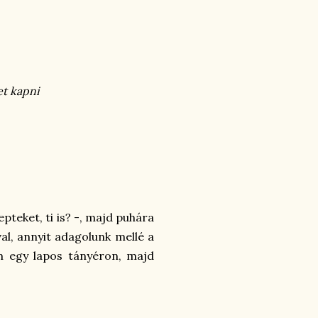
et kapni
pteket, ti is? -, majd puhára
al, annyit adagolunk mellé a
om egy lapos tányéron, majd