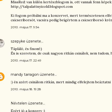
MissRed: van külön kertészblogom is, ott vannak fenn képek a 
http://talpalattnyizold.blogspot.com
Ki fogom próbálni ma a konzervet, mert természetesen elfel
csicseriborsót, vacsira pedig beígértem a csicseriborsó krém
2010. május 17. 9:54
szepyke
üzenete…
Tápláló, és finom!:)
Én is szeretem, de csak nagyon ritkán csinálok, nem tudom,
2010. május 17. 22:49
mandy tarragon
üzenete…
:) én azért csinálom ritkán, mert mindig elfelejtem beáztatni
2010. május 18. 19:28
Névtelen üzenete…
Ezért jó a konzerv :)