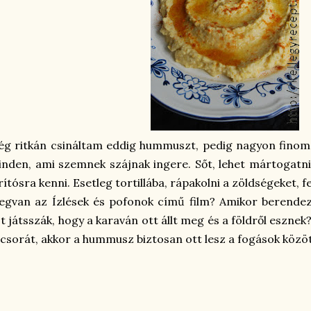
ég ritkán csináltam eddig hummuszt, pedig nagyon finom,
nden, ami szemnek szájnak ingere. Sőt, lehet mártogatni
rítósra kenni. Esetleg tortillába, rápakolni a zöldségeket, f
gvan az Ízlések és pofonok című film? Amikor berendez
t játsszák, hogy a karaván ott állt meg és a földről esznek
csorát, akkor a hummusz biztosan ott lesz a fogások között