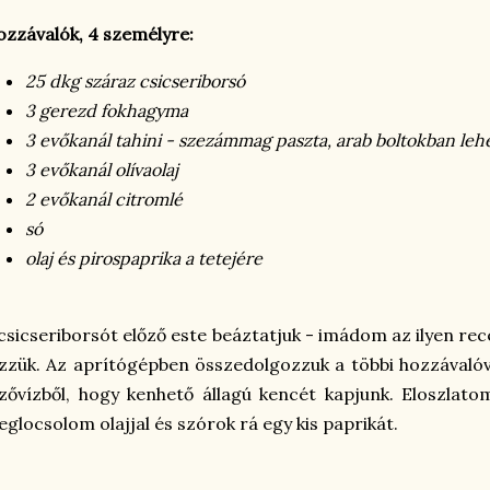
zzávalók, 4 személyre:
25 dkg száraz csicseriborsó
3 gerezd fokhagyma
3 evőkanál tahini - szezámmag paszta, arab boltokban leh
3 evőkanál olívaolaj
2 evőkanál citromlé
só
olaj és pirospaprika a tetejére
csicseriborsót előző este beáztatjuk - imádom az ilyen rece
zzük. Az aprítógépben összedolgozzuk a többi hozzávalóv
zővízből, hogy kenhető állagú kencét kapjunk. Eloszlat
glocsolom olajjal és szórok rá egy kis paprikát.