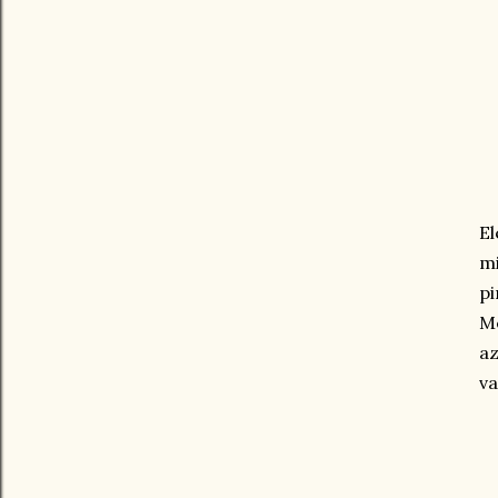
El
mi
pi
Me
az
va