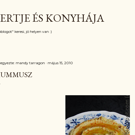
Ugrás a fő tartalomra
ERTJE ÉS KONYHÁJA
blogot" keresi, jó helyen van :)
jegyezte:
mandy tarragon
május 15, 2010
HUMMUSZ