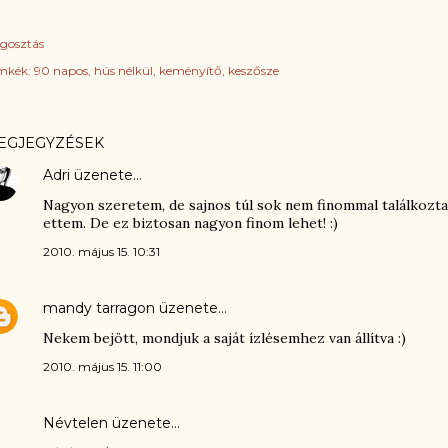
gosztás
mkék:
90 napos
hús nélkül
keményítő
keszősze
EGJEGYZÉSEK
Adri
üzenete…
Nagyon szeretem, de sajnos túl sok nem finommal találkozta
ettem. De ez biztosan nagyon finom lehet! :)
2010. május 15. 10:31
mandy tarragon
üzenete…
Nekem bejött, mondjuk a saját ízlésemhez van állítva :)
2010. május 15. 11:00
Névtelen üzenete…