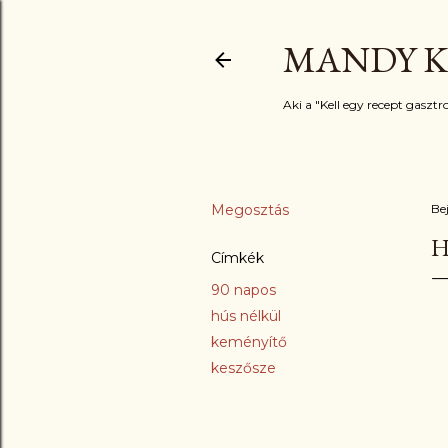
MANDY K
Aki a "Kell egy recept gasztro
Megosztás
Be
Címkék
90 napos
hús nélkül
keményítő
keszősze