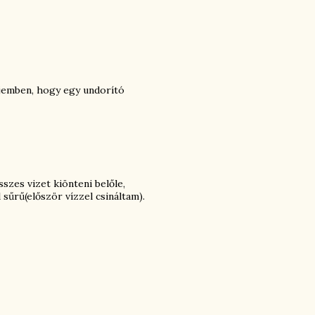
fejemben, hogy egy undorító
zes vizet kiönteni belőle,
sűrű(először vízzel csináltam).