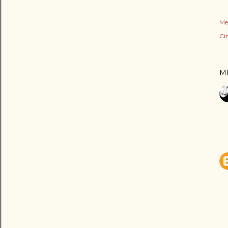
Me
Cí
M