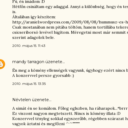
Fú, én imádom :D
Hétfőn csináltam egy adaggal. Annyi a különbség, hogy én t
is.
Általában így készítem:
http://araniel.wordpress.com/2009/08/08/hummusz-es-
Csak mostanában nem pitába töltöm, hanem tortillába tekere
csicseriborsó levével higítom. Méregetni most már semmit 
szerint adagolok bele.
2010. május 15. 11:43
mandy tarragon
üzenete…
Én meg a kömény ellenségek vagyunk, úgyhogy ezért nincs b
A konzervvel persze gyorsabb :)
2010. május 15. 13:35
Névtelen üzenete…
A simát én se komálom. Főleg eglszben, ha ráharapok...*brrr
Ez viszont nagyon megtetszett. Nincs is kömény illata :D
Konzervvel tényleg sokkal egyszerűbb, régebben szárazat h
vagyok áztatni és megfőzni ^^"""""