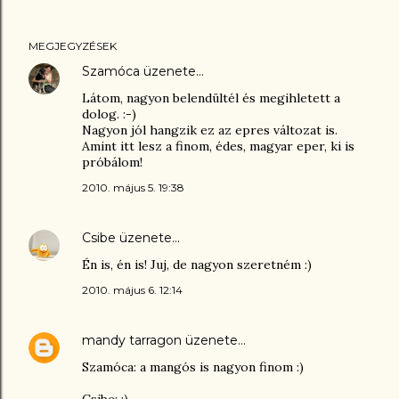
MEGJEGYZÉSEK
Szamóca
üzenete…
Látom, nagyon belendültél és megihletett a
dolog. :-)
Nagyon jól hangzik ez az epres változat is.
Amint itt lesz a finom, édes, magyar eper, ki is
próbálom!
2010. május 5. 19:38
Csibe
üzenete…
Én is, én is! Juj, de nagyon szeretném :)
2010. május 6. 12:14
mandy tarragon
üzenete…
Szamóca: a mangós is nagyon finom :)