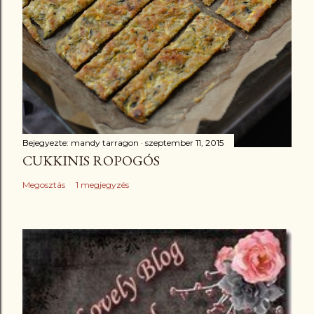
Bejegyezte:
mandy tarragon
szeptember 11, 2015
CUKKINIS ROPOGÓS
Megosztás
1 megjegyzés