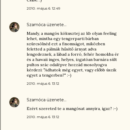
Csibe: :)
2010. május 6. 12:49
Szamóca
üzenete…
Mandy, a mangós kókusztej az kb olyan feeling
lehet, mintha egy tengerparti bárban
szürcsölnéd ezt a finomságot, miközben
feletted a pálmák hűsítő árnyat adva
lengedeznek, a lábad a forró, fehér homokba ér
és a hawaii inges, helyes, izgatóan barnára sült
pultos srác odalépve hozzád mosolyogva
kérdezi: "Adhatok még egyet, vagy előbb úszik
egyet a tengerben?" :-)
2010. május 6. 13:12
Szamóca
üzenete…
Ezért szereted te a mangósat annyira, igaz? :-)
2010. május 6. 13:12