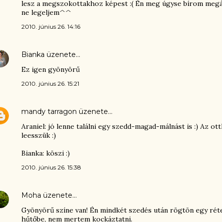
lesz a megszokottakhoz képest :( Én meg úgyse bírom megáll
ne legeljem^^
2010. június 26. 14:16
Bianka
üzenete…
Ez igen gyönyörű
2010. június 26. 15:21
mandy tarragon
üzenete…
Araniel: jó lenne találni egy szedd-magad-málnást is :) Az ot
leesszük :)
Bianka: köszi :)
2010. június 26. 15:38
Moha
üzenete…
Gyönyörű színe van! Én mindkét szedés után rögtön egy rét
hűtőbe, nem mertem kockáztatni.