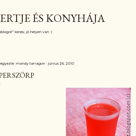
Ugrás a fő tartalomra
ERTJE ÉS KONYHÁJA
blogot" keresi, jó helyen van :)
jegyezte:
mandy tarragon
június 26, 2010
PERSZÖRP