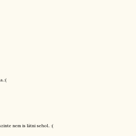
..:(
nte nem is látni sehol.. :(