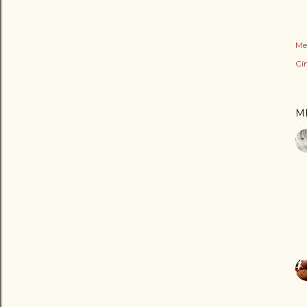
Me
Cí
M