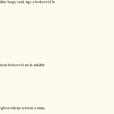
ni, hogy csak úgy a bokorról le
thoni bokorról mi is inkább
egben tálcán tettem a sima