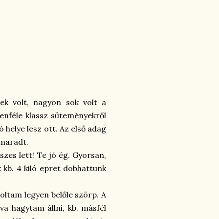
ek volt, nagyon sok volt a
enféle klassz süteményekről
 helye lesz ott. Az első adag
maradt.
zes lett! Te jó ég. Gyorsan,
 kb. 4 kiló epret dobhattunk
oltam legyen belőle szörp. A
a hagytam állni, kb. másfél