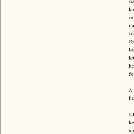
na
ki
mé
cu
tű
Ez
be
le
ke
fo
A
ho
U
ke
sa