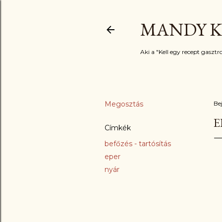
MANDY K
Aki a "Kell egy recept gasztro
Megosztás
Be
E
Címkék
befőzés - tartósítás
eper
nyár