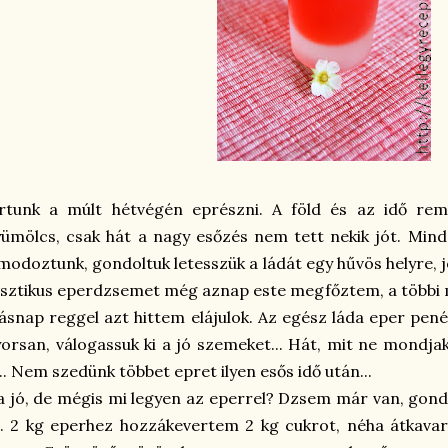
ártunk a múlt hétvégén eprészni. A föld és az idő rem
ümölcs, csak hát a nagy esőzés nem tett nekik jót. Mind
modoztunk, gondoltuk letesszük a ládát egy hűvös helyre, jó
sztikus eperdzsemet még aznap este megfőztem, a többi 
snap reggel azt hittem elájulok. Az egész láda eper penés
orsan, válogassuk ki a jó szemeket... Hát, mit ne mondjak
... Nem szedünk többet epret ilyen esős idő után...
 jó, de mégis mi legyen az eperrel? Dzsem már van, gond
. 2 kg eperhez hozzákevertem 2 kg cukrot, néha átkavarv