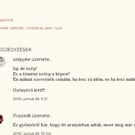
gosztás
mkék:
befőzés - tartósítás
eper
nyár
EGJEGYZÉSEK
szepyke
üzenete…
Jaj, de szép!
Ez a tömény szörp a képen?
Én málnát szeretnék csinálni, ha lesz rá időm, és ha lesz málna
Gyönyörű lett!!!!
2010. június 26. 9:21
Puszedli
üzenete…
Ez gyönyörű! Kár, hogy itt aranyárban adták, most meg már szi
2010. június 26. 10:04