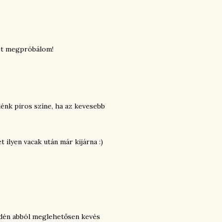
het megpróbálom!
lénk piros színe, ha az kevesebb
 ilyen vacak után már kijárna :)
e idén abból meglehetősen kevés