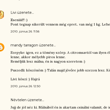
Livi
üzenete…
Zseniiii!!! :)
Pont tegnap sikerült vennem még epret.. van még 1 kg. Le
2010. június 26. 11:56
mandy tarragon
üzenete…
Szepyke: igen, ez a tömény szörp. A citromsavtól van ilyen é
lenne, akkor mélyebb piros lenne.
Reméljük lesz málna, én is nagyon szeretem :)
Puszedli: köszönöm :) Talán majd jövőre jobb szezon lesz. Két
Livi: köszi :) Hajrá
2010. június 26. 12:50
Névtelen üzenete…
Jujj de jól néz ki. Málnából én is akartam csinálni valamit, d