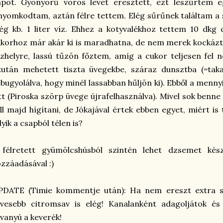
pot. Gyönyörű vörös levet eresztett, ezt leszűrtem eg
nyomkodtam, aztán félre tettem. Elég sűrűnek találtam a
g kb. 1 liter víz. Ehhez a kotyvalékhoz tettem 10 dkg
korhoz már akár ki is maradhatna, de nem merek kockázt
zhelyre, lassú tűzön főztem, amíg a cukor teljesen fel 
után mehetett tiszta üvegekbe, száraz dunsztba (=taka
bugyolálva, hogy minél lassabban hűljön ki). Ebből a menny
tt (Piroska szörp üvege újrafelhasználva). Mivel sok benn
ll majd hígítani, de Jókajával értek ebben egyet, miért is
lyik a csapból télen is?
 félretett gyümölcshúsból szintén lehet dzsemet kész
zzáadásával :)
PDATE (Timie kommentje után): Ha nem ereszt extra so
vesebb citromsav is elég! Kanalanként adagoljátok és 
vanyú a keverék!