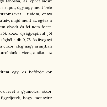
y lábosba, az epret kicsit
 szirupot, úgyhogy ment bele
 citromsavat - tudom, ennyi
atni-, majd ment az egész a
nem olvadt és fel nem forrt.
rók közé, újságpapírral jól
iségből 4 db 0, 75-ös üvegnyi
e a cukor, elég nagy arányban
 tárolnánk a vizet, amikor az
íteni egy kis befőzőcukor
k levet a gyümölcs, akkor
figyeljétek, hogy mennyire