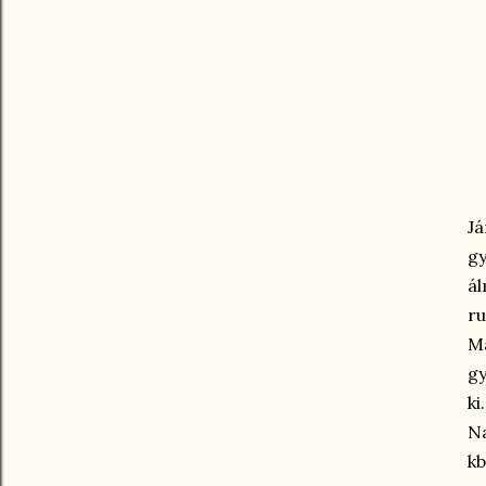
J
gy
ál
ru
Má
gy
ki
Na
kb