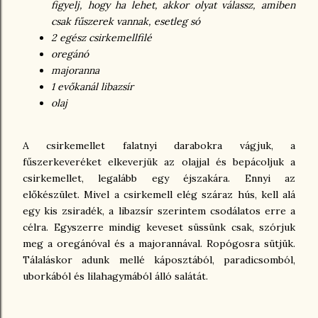
figyelj, hogy ha lehet, akkor olyat válassz, amiben
csak fűszerek vannak, esetleg só
2 egész csirkemellfilé
oregánó
majoranna
1 evőkanál libazsír
olaj
A csirkemellet falatnyi darabokra vágjuk, a
fűszerkeveréket elkeverjük az olajjal és bepácoljuk a
csirkemellet, legalább egy éjszakára. Ennyi az
előkészület. Mivel a csirkemell elég száraz hús, kell alá
egy kis zsiradék, a libazsír szerintem csodálatos erre a
célra. Egyszerre mindig keveset süssünk csak, szórjuk
meg a oregánóval és a majorannával. Ropógosra sütjük.
Tálaláskor adunk mellé káposztából, paradicsomból,
uborkából és lilahagymából álló salátát.