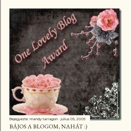
Bejegyezte:
mandy tarragon
július 05, 2009
BÁJOS A BLOGOM, NAHÁT :)