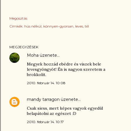
Megosztás
Címkék:
hús nélkül
könnyen-gyorsan
leves
tél
MEGJEGYZÉSEK
Moha
üzenete…
Megyek hozzád ebédre és viszek bele
levesgyöngyöt! Én is nagyon szeretem a
brokkolit.
2010. február 14. 10:08
mandy tarragon
üzenete…
Csak siess, mert képes vagyok egyedül
belapátolni az egészet :D
2010. február 14. 10:17