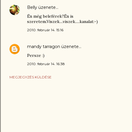
Belly
üzenete…
Én még beleférek?Én is
szeretem.Viszek....viszek.....kanalat:-)
2010. február 14. 15:16
mandy tarragon
üzenete…
Persze :)
2010. február 14. 16:38
MEGJEGYZÉS KÜLDÉSE