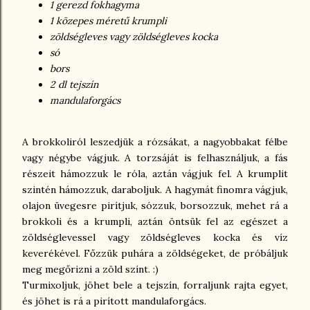
1 gerezd fokhagyma
1 közepes méretű krumpli
zöldségleves vagy zöldségleves kocka
só
bors
2 dl tejszín
mandulaforgács
A brokkoliról leszedjük a rózsákat, a nagyobbakat félbe
vagy négybe vágjuk. A torzsáját is felhasználjuk, a fás
részeit hámozzuk le róla, aztán vágjuk fel. A krumplit
szintén hámozzuk, daraboljuk. A hagymát finomra vágjuk,
olajon üvegesre pirítjuk, sózzuk, borsozzuk, mehet rá a
brokkoli és a krumpli, aztán öntsük fel az egészet a
zöldséglevessel vagy zöldségleves kocka és víz
keverékével. Főzzük puhára a zöldségeket, de próbáljuk
meg megőrizni a zöld színt. :)
Turmixoljuk, jöhet bele a tejszín, forraljunk rajta egyet,
és jöhet is rá a pirított mandulaforgács.