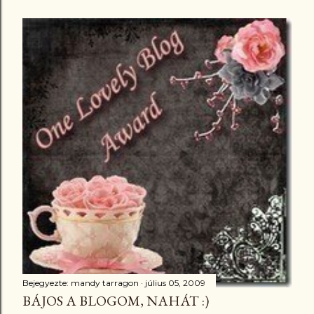
Bejegyezte:
mandy tarragon
július 05, 2009
BÁJOS A BLOGOM, NAHÁT :)