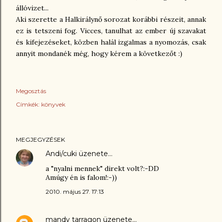
állóvizet...
Aki szerette a Halkirálynő sorozat korábbi részeit, annak
ez is tetszeni fog. Vicces, tanulhat az ember új szavakat
és kifejezéseket, közben halál izgalmas a nyomozás, csak
annyit mondanék még, hogy kérem a következőt :)
Megosztás
Címkék:
könyvek
MEGJEGYZÉSEK
Andi/cuki
üzenete…
a "nyalni mennek" direkt volt?:-DD
Amúgy én is falom!:-))
2010. május 27. 17:13
mandy tarragon
üzenete…