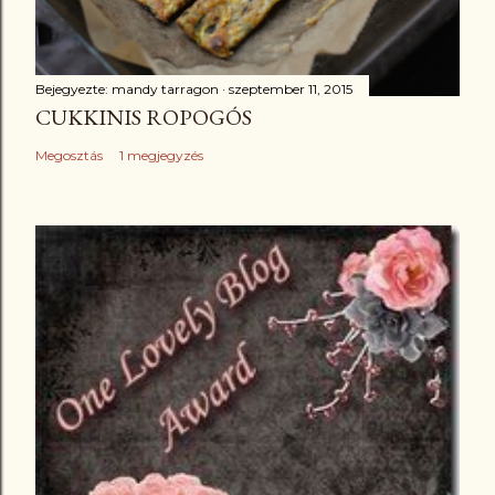
Bejegyezte:
mandy tarragon
szeptember 11, 2015
CUKKINIS ROPOGÓS
Megosztás
1 megjegyzés