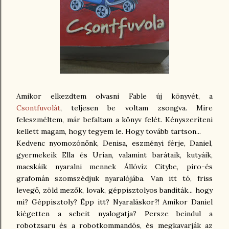
Amikor elkezdtem olvasni Fable új könyvét, a
Csontfuvolát
, teljesen be voltam zsongva. Mire
feleszméltem, már befaltam a könyv felét. Kényszeríteni
kellett magam, hogy tegyem le. Hogy tovább tartson...
Kedvenc nyomozónőnk, Denisa, eszményi férje, Daniel,
gyermekeik Ella és Urian, valamint barátaik, kutyáik,
macskáik nyaralni mennek Állóvíz Citybe, piro-és
grafomán szomszédjuk nyaralójába. Van itt tó, friss
levegő, zöld mezők, lovak, géppisztolyos banditák... hogy
mi? Géppisztoly? Épp itt? Nyaraláskor?! Amikor Daniel
kiégetten a sebeit nyalogatja? Persze beindul a
robotzsaru és a robotkommandós, és megkavarják az