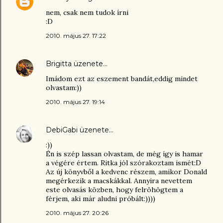
nem, csak nem tudok írni
:D
2010. május 27. 17:22
Brigitta
üzenete…
Imádom ezt az eszement bandát,eddig mindet
olvastam:))
2010. május 27. 19:14
DebiGabi
üzenete…
:))
Én is szép lassan olvastam, de még így is hamar
a végére értem. Ritka jól szórakoztam ismét:D
Az új könyvből a kedvenc részem, amikor Donald
megérkezik a macskákkal. Annyira nevettem
este olvasás közben, hogy felröhögtem a
férjem, aki már aludni próbált:))))
2010. május 27. 20:26