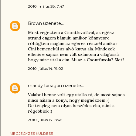
2010. május 28. 7:47
Brown
üzenete…
Most végeztem a Csontfuvolával, az egész
strand engem bámult, amikor könnyesre
röhögtem magam az egeres résznél amikor
Cini bemenekül az alvó kutya alá. Mindezek
ellenére sajnos nem vált számomra világossá,
hogy mire utal a cím. Mi az a Csontfuvola? 5let?
2010. július 14. 19:02
mandy tarragon
üzenete…
Valahol benne volt egy utalás rá, de most sajnos
nincs nálam a könyv, hogy megnézzem :(
De tényleg nem olyan beszédes cím, mint a
régebbiek :)
2010. július 15. 18:45
MEGJEGYZÉS KÜLDÉSE