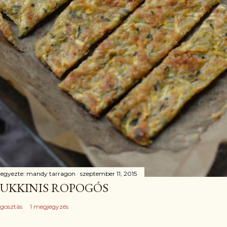
jegyezte:
mandy tarragon
szeptember 11, 2015
UKKINIS ROPOGÓS
gosztás
1 megjegyzés