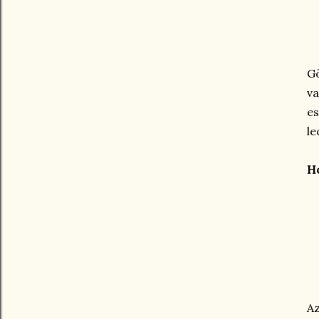
G
va
es
le
Ho
Az