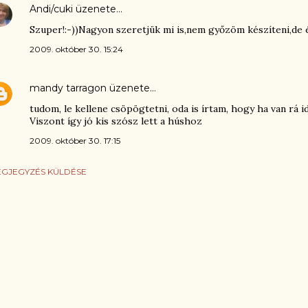
Andi/cuki
üzenete…
Szuper!:-))Nagyon szeretjük mi is,nem győzöm készíteni,de 
2009. október 30. 15:24
mandy tarragon
üzenete…
tudom, le kellene csöpögtetni, oda is írtam, hogy ha van rá i
Viszont így jó kis szósz lett a húshoz
2009. október 30. 17:15
GJEGYZÉS KÜLDÉSE