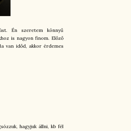
húst. Én szeretem könnyű
khoz is nagyon finom. Előző
 Ha van időd, akkor érdemes
ózzuk, hagyjuk állni, kb fél