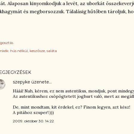
át. Alaposan kinyomkodjuk a levét, az uborkát összekeverjü
khagymát és megborsozzuk. Tálalásig hűtőben tároljuk, hog
gosztás
mkék:
hús nélkül
keszősze
saláta
EGJEGYZÉSEK
szepyke
üzenete…
Hááá! Nah, kérem, ez nem autentikus, mondjuk, pont mindegy
Az autentikushoz csöpögtetett joghurt való, mert az megáll, 
De, mint mondtam, kit érdekel, ez? Finom legyen, azt kész!
A pitához szuper!:)))
2009. október 30. 14:22