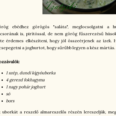
örög ebédhez görögös "saláta", meglocsolgatni a 
csorának is, pirítóssal, de nem görög fűszerezésű húso
te érdemes elkészíteni, hogy jól összeérjenek az ízek.
csepegetni a joghurtot, hogy sűrűbb legyen a kész mártás.
zzávalók:
1 szép, dundi kígyóuborka
4 gerezd fokhagyma
1 nagy pohár joghurt
só
bors
 uborkát a reszelő almareszelős részén lereszeljük, megs