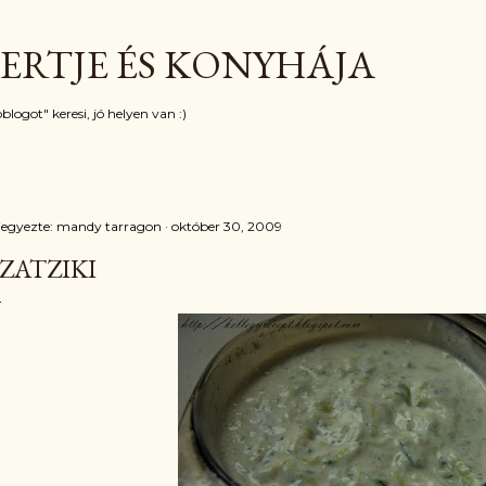
Ugrás a fő tartalomra
ERTJE ÉS KONYHÁJA
blogot" keresi, jó helyen van :)
jegyezte:
mandy tarragon
október 30, 2009
ZATZIKI