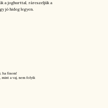
k a joghurttal, ráreszeljük a
y jó hideg legyen.
, ha finom!
mint a vaj, nem folyik