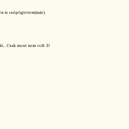
én is csöpögtetem(már).
dő... Csak most nem volt :D