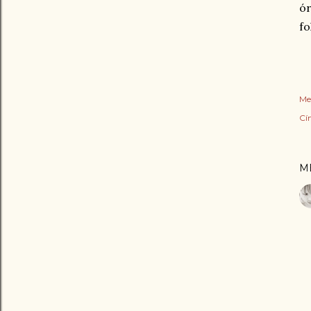
ór
fo
Me
Cí
M