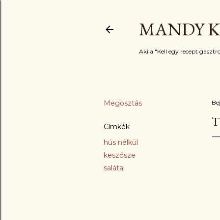
MANDY K
Aki a "Kell egy recept gasztro
Megosztás
Be
T
Címkék
hús nélkül
keszősze
saláta