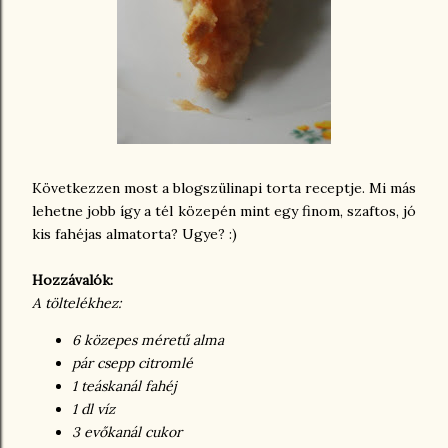
Következzen most a blogszülinapi torta receptje. Mi más
lehetne jobb így a tél közepén mint egy finom, szaftos, jó
kis fahéjas almatorta? Ugye? :)
Hozzávalók:
A töltelékhez:
6 közepes méretű alma
pár csepp citromlé
1 teáskanál fahéj
1 dl víz
3 evőkanál cukor