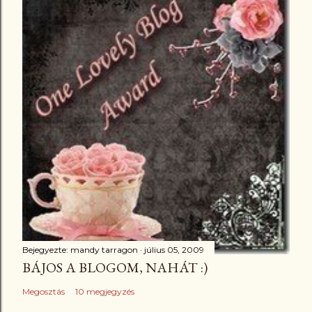
Bejegyezte:
mandy tarragon
július 05, 2009
BÁJOS A BLOGOM, NAHÁT :)
Megosztás
10 megjegyzés