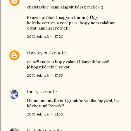
christaylor: vaníliafagyit kérsz mellé? :)
Fruzsi: próbáld, nagyon finom :) Úgy
keletkezett ez a recept is, hogy nem találtam
olyat, amit szeretnék :)
2010. február 4. 17:20
christaylor
üzenete…
ez az!! tudtam,hogy valami hiányzik hozzá!
jóhogy kérek! :) sokat!
2010. február 4. 17:33
trinity
üzenete…
Hmmmmmm...Én is 1 gombóc vanília fagyival, ha
kérhetem! Remek!!!
2010. február 4. 21:33
Garffyka
üzenete…