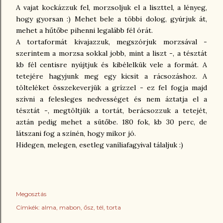
A vajat kockázzuk fel, morzsoljuk el a liszttel, a lényeg,
hogy gyorsan :) Mehet bele a többi dolog, gyúrjuk át,
mehet a hűtőbe pihenni legalább fél órát.
A tortaformát kivajazzuk, megszórjuk morzsával -
szerintem a morzsa sokkal jobb, mint a liszt -, a tésztát
kb fél centisre nyújtjuk és kibélelkük vele a formát. A
tetejére hagyjunk meg egy kicsit a rácsozáshoz. A
tölteléket összekeverjük a grízzel - ez fel fogja majd
szívni a felesleges nedvességet és nem áztatja el a
tésztát -, megtöltjük a tortát, berácsozzuk a tetejét,
aztán pedig mehet a sütőbe. 180 fok, kb 30 perc, de
látszani fog a színén, hogy mikor jó.
Hidegen, melegen, esetleg vaníliafagyival tálaljuk :)
Megosztás
Címkék:
alma
mabon
ősz
tél
torta