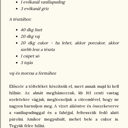
1 evőkanál vaníliapuding
3 evőkanál gríz
A tésztához:
40 dkg liszt
20 dkg vaj
20 dkg cukor - ha lehet, akkor porcukor, akkor
szebb lesz a tészta
1 csipet só
3 tojás
vaj és morzsa a formához
Először a tölteléket készítsük el, mert annak majd ki kell
hűlnie. Az almát meghámozzuk, kb fél centi vastag
szeletekre vágjuk, meglocsoljuk a citromlével, hogy ne
nagyon barnuljon meg. A vizet aláöntve és összekeverve
a vaníliapudinggal és a fahéjjal, feltesszük fedő alatt
párolni. Amikor megpuhult, mehet bele a cukor is.
Tegyük félre hűlni.