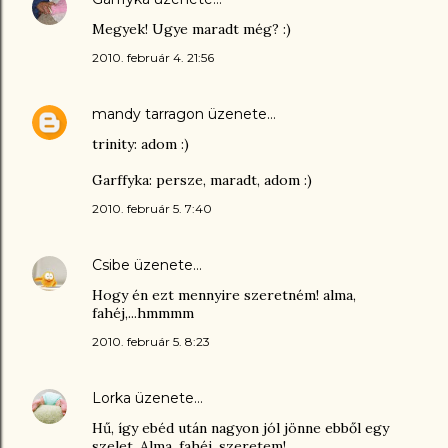
Megyek! Ugye maradt még? :)
2010. február 4. 21:56
mandy tarragon
üzenete…
trinity: adom :)
Garffyka: persze, maradt, adom :)
2010. február 5. 7:40
Csibe
üzenete…
Hogy én ezt mennyire szeretném! alma,
fahéj,...hmmmm
2010. február 5. 8:23
Lorka
üzenete…
Hű, így ebéd után nagyon jól jönne ebből egy
szelet. Alma, fahéj, szeretem!