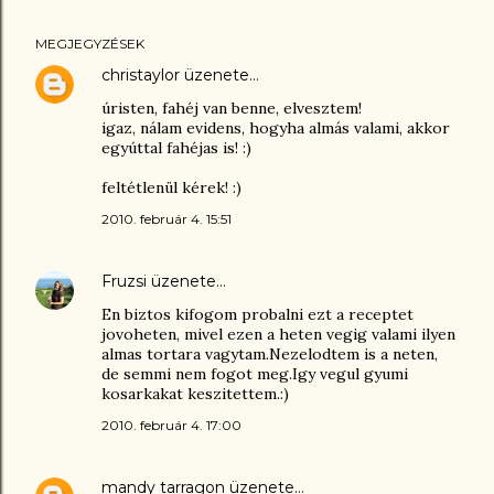
MEGJEGYZÉSEK
christaylor
üzenete…
úristen, fahéj van benne, elvesztem!
igaz, nálam evidens, hogyha almás valami, akkor
egyúttal fahéjas is! :)
feltétlenül kérek! :)
2010. február 4. 15:51
Fruzsi
üzenete…
En biztos kifogom probalni ezt a receptet
jovoheten, mivel ezen a heten vegig valami ilyen
almas tortara vagytam.Nezelodtem is a neten,
de semmi nem fogot meg.Igy vegul gyumi
kosarkakat keszitettem.:)
2010. február 4. 17:00
mandy tarragon
üzenete…