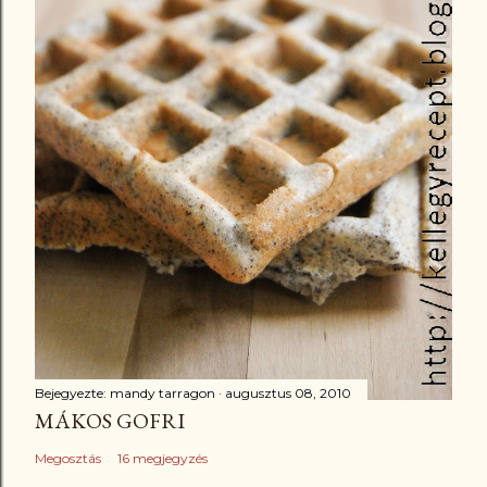
Bejegyezte:
mandy tarragon
augusztus 08, 2010
MÁKOS GOFRI
Megosztás
16 megjegyzés