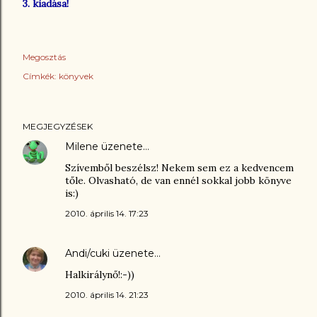
3. kiadása!
Megosztás
Címkék:
könyvek
MEGJEGYZÉSEK
Milene
üzenete…
Szívemből beszélsz! Nekem sem ez a kedvencem
tőle. Olvasható, de van ennél sokkal jobb könyve
is:)
2010. április 14. 17:23
Andi/cuki
üzenete…
Halkirálynő!:-))
2010. április 14. 21:23