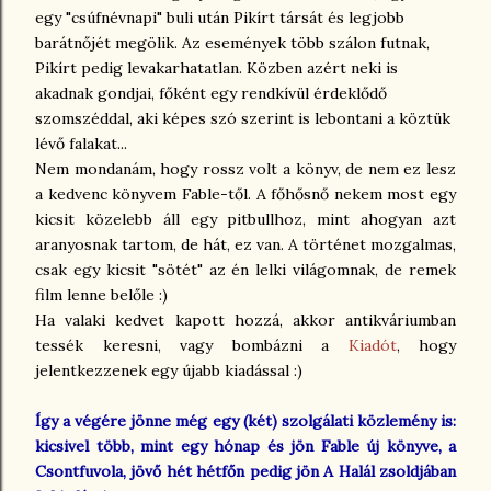
egy "csúfnévnapi" buli után Pikírt társát és legjobb
barátnőjét megölik. Az események több szálon futnak,
Pikírt pedig levakarhatatlan. Közben azért neki is
akadnak gondjai, főként egy rendkívül érdeklődő
szomszéddal, aki képes szó szerint is lebontani a köztük
lévő falakat...
Nem mondanám, hogy rossz volt a könyv, de nem ez lesz
a kedvenc könyvem Fable-től. A főhősnő nekem most egy
kicsit közelebb áll egy pitbullhoz, mint ahogyan azt
aranyosnak tartom, de hát, ez van. A történet mozgalmas,
csak egy kicsit "sötét" az én lelki világomnak, de remek
film lenne belőle :)
Ha valaki kedvet kapott hozzá, akkor antikváriumban
tessék keresni, vagy bombázni a
Kiadót
, hogy
jelentkezzenek egy újabb kiadással :)
Így a végére jönne még egy (két) szolgálati közlemény is:
kicsivel több, mint egy hónap és jön Fable új könyve, a
Csontfuvola, jövő hét hétfőn pedig jön A Halál zsoldjában