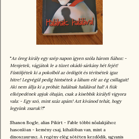
"
Az öreg király egy szép napon ígyen szóla három fiához:
-
Menjetek, vágjátok le a tüzet okádó sárkány hét fejét!
Füstöljétek ki a pokolból az ördögöt és térítsétek igaz
hitre! Legvégül pedig hintsétek a lábam elé az ég csillagait!
Aki nem állja ki a próbát: halálnak halálával hal!
A fiúk
elképedének apjuk óhaján, csak a kisebbik királyfi vigyora
vala:
- Egy szó, mint száz apám! Azt kívánod tehát, hogy
legyünk zsaruk?!
"
Shanon Bogle, alias Pikírt - Fable többi nőalakjához
hasonlóan - kemény csaj, kihalóban van, mint a
dinoszaurusz. A regény elég sötéten kezdődik, ugyanis