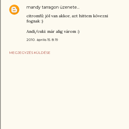
mandy tarragon
üzenete…
citromfű: jól van akkor, azt hittem kövezni
fognak :)
Andi/cuki: már alig várom :)
2010. április 15. 8:19
MEGJEGYZÉS KÜLDÉSE