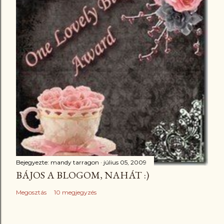
Bejegyezte:
mandy tarragon
július 05, 2009
BÁJOS A BLOGOM, NAHÁT :)
Megosztás
10 megjegyzés