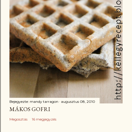
Bejegyezte:
mandy tarragon
augusztus 08, 2010
MÁKOS GOFRI
Megosztás
16 megjegyzés