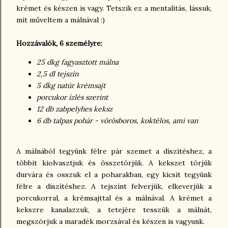
krémet és készen is vagy. Tetszik ez a mentalitás, lássuk,
mit műveltem a málnával :)
Hozzávalók, 6 személyre:
25 dkg fagyasztott málna
2,5 dl tejszín
5 dkg natúr krémsajt
porcukor ízlés szerint
12 db zabpelyhes keksz
6 db talpas pohár - vörösboros, koktélos, ami van
A málnából tegyünk félre pár szemet a díszítéshez, a
többit kiolvasztjuk és összetörjük. A kekszet törjük
durvára és osszuk el a poharakban, egy kicsit tegyünk
félre a díszítéshez. A tejszínt felverjük, elkeverjük a
porcukorral, a krémsajttal és a málnával. A krémet a
kekszre kanalazzuk, a tetejére tesszük a málnát,
megszórjuk a maradék morzsával és készen is vagyunk.