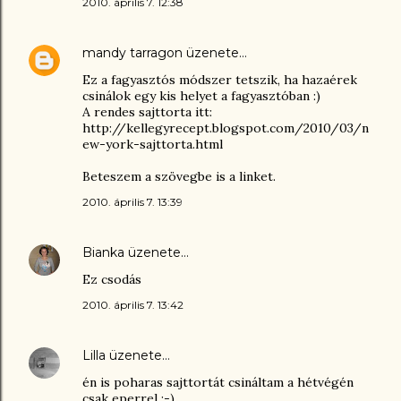
2010. április 7. 12:38
mandy tarragon
üzenete…
Ez a fagyasztós módszer tetszik, ha hazaérek
csinálok egy kis helyet a fagyasztóban :)
A rendes sajttorta itt:
http://kellegyrecept.blogspot.com/2010/03/n
ew-york-sajttorta.html
Beteszem a szövegbe is a linket.
2010. április 7. 13:39
Bianka
üzenete…
Ez csodás
2010. április 7. 13:42
Lilla
üzenete…
én is poharas sajttortát csináltam a hétvégén
csak eperrel :-)