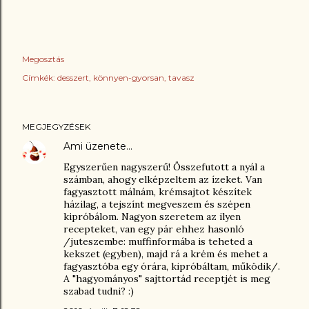
Megosztás
Címkék:
desszert
könnyen-gyorsan
tavasz
MEGJEGYZÉSEK
Ami
üzenete…
Egyszerűen nagyszerű! Összefutott a nyál a
számban, ahogy elképzeltem az ízeket. Van
fagyasztott málnám, krémsajtot készítek
házilag, a tejszínt megveszem és szépen
kipróbálom. Nagyon szeretem az ilyen
recepteket, van egy pár ehhez hasonló
/juteszembe: muffinformába is teheted a
kekszet (egyben), majd rá a krém és mehet a
fagyasztóba egy órára, kipróbáltam, működik/.
A "hagyományos" sajttortád receptjét is meg
szabad tudni? :)