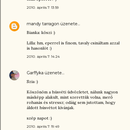
2010. április 7. 13:59
mandy tarragon
üzenete…
Bianka: köszi :)
Lilla: hm, eperrel is finom, tavaly csináltam azzal
is hasonlót :)
2010. április 7. 14:24
Garffyka
üzenete…
Szia :)
Köszönöm a húsvéti üdvözletet, nálunk nagyon
másképp alakult, mint szerettük volna, merő
rohanás és stressz; odáig sem jutottam, hogy
áldott húsvétot kívánjak.
szép napot :)
2010. április 7. 19:49