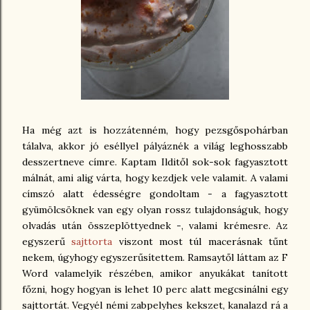
Ha még azt is hozzátenném, hogy pezsgőspohárban
tálalva, akkor jó eséllyel pályáznék a világ leghosszabb
desszertneve címre. Kaptam Ilditől sok-sok fagyasztott
málnát, ami alig várta, hogy kezdjek vele valamit. A valami
címszó alatt édességre gondoltam - a fagyasztott
gyümölcsöknek van egy olyan rossz tulajdonságuk, hogy
olvadás után összeplöttyednek -, valami krémesre. Az
egyszerű
sajttorta
viszont most túl macerásnak tűnt
nekem, úgyhogy egyszerűsítettem. Ramsaytől láttam az F
Word valamelyik részében, amikor anyukákat tanított
főzni, hogy hogyan is lehet 10 perc alatt megcsinálni egy
sajttortát. Vegyél némi zabpelyhes kekszet, kanalazd rá a