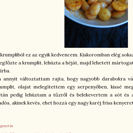
krumpliból ez az egyik kedvencem. Kiskoromban elég soks
gfőzte a krumplit, lehúzta a héját, majd lehetett mártoga
írba.
n annyit változtattam rajta, hogy nagyobb darabokra 
umplit, olajat melegítettem egy serpenyőben, kissé meg
tán pedig lehúztam a tűzről és belekevertem a sót és 
adós, akinek kevés, ehet hozzá egy nagy karéj friss kenyeret
gosztás