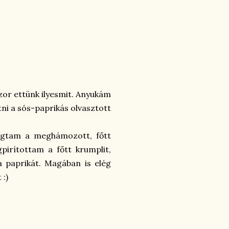
zor ettünk ilyesmit. Anyukám
tni a sós-paprikás olvasztott
vágtam a meghámozott, főtt
pirítottam a főtt krumplit,
a paprikát. Magában is elég
 :)