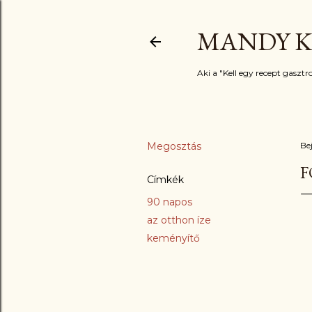
MANDY K
Aki a "Kell egy recept gasztro
Megosztás
Be
F
Címkék
90 napos
az otthon íze
keményítő