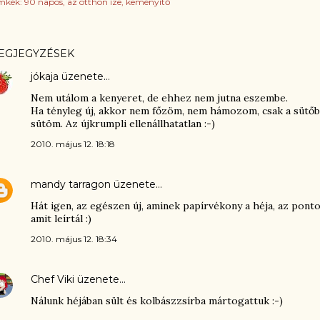
mkék:
90 napos
az otthon íze
keményítő
EGJEGYZÉSEK
jókaja
üzenete…
Nem utálom a kenyeret, de ehhez nem jutna eszembe.
Ha tényleg új, akkor nem főzöm, nem hámozom, csak a sütő
sütöm. Az újkrumpli ellenállhatatlan :-)
2010. május 12. 18:18
mandy tarragon
üzenete…
Hát igen, az egészen új, aminek papírvékony a héja, az ponto
amit leírtál :)
2010. május 12. 18:34
Chef Viki
üzenete…
Nálunk héjában sült és kolbászzsírba mártogattuk :-)