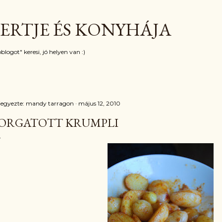
Ugrás a fő tartalomra
ERTJE ÉS KONYHÁJA
blogot" keresi, jó helyen van :)
jegyezte:
mandy tarragon
május 12, 2010
ORGATOTT KRUMPLI