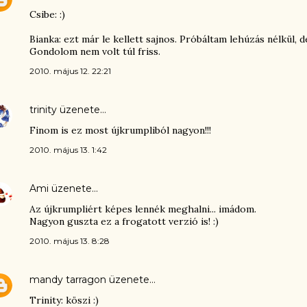
Csibe: :)
Bianka: ezt már le kellett sajnos. Próbáltam lehúzás nélkül, 
Gondolom nem volt túl friss.
2010. május 12. 22:21
trinity
üzenete…
Finom is ez most újkrumpliból nagyon!!!
2010. május 13. 1:42
Ami
üzenete…
Az újkrumpliért képes lennék meghalni... imádom.
Nagyon guszta ez a frogatott verzió is! :)
2010. május 13. 8:28
mandy tarragon
üzenete…
Trinity: köszi :)