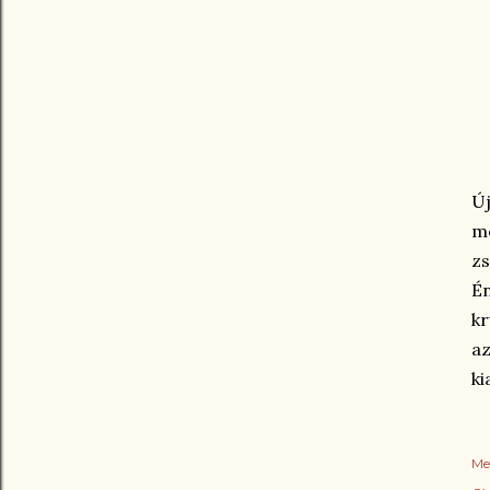
Új
me
zs
É
kr
az
ki
Me