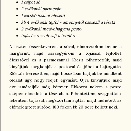
1 csipet só
2 evőkanál parmezán
1 zacskó instant élesztő
kb 4 evőkanál tejföl - amennyitől összeáll a tészta
2 evőkanál medvehagyma pesto
tojás és reszelt sajt a tetejére
A lisztet összekeverem a sóval, elmorzsolom benne a
margarint, majd összegyúrom a tojással, tejföllel,
élesztővel és a parmezánnal. Kicsit pihentetjük, majd
kinyújtjuk, megkenjük a pestoval és jöhet a hajtogatás.
Először keresztben, majd hosszában hajtjuk be mindként
oldalát úgy, hogy fedjék egymást. Újra kinyújtjuk, majd
ezt ismételjük még kétszer. Ekkorra nekem a pesto
szépen eloszlott a tésztában. Pihentettem, szaggattam,
lekentem tojással, megszórtam sajttal, majd mehetett az
előmelegített sütőbe. 180 fokon kb 20 perc kellett neki.