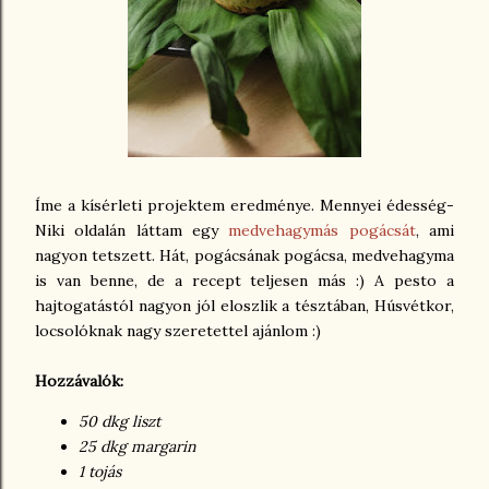
Íme a kísérleti projektem eredménye. Mennyei édesség-
Niki oldalán láttam egy
medvehagymás pogácsát
, ami
nagyon tetszett. Hát, pogácsának pogácsa, medvehagyma
is van benne, de a recept teljesen más :) A pesto a
hajtogatástól nagyon jól eloszlik a tésztában, Húsvétkor,
locsolóknak nagy szeretettel ajánlom :)
Hozzávalók:
50 dkg liszt
25 dkg margarin
1 tojás