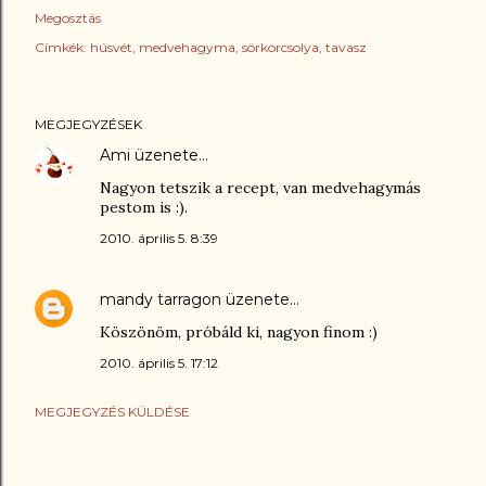
Megosztás
Címkék:
húsvét
medvehagyma
sörkorcsolya
tavasz
MEGJEGYZÉSEK
Ami
üzenete…
Nagyon tetszik a recept, van medvehagymás
pestom is :).
2010. április 5. 8:39
mandy tarragon
üzenete…
Köszönöm, próbáld ki, nagyon finom :)
2010. április 5. 17:12
MEGJEGYZÉS KÜLDÉSE