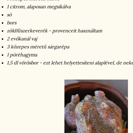
1 citrom, alaposan megsikálva
só
bors
zöldfűszerkeverék - provenceit használtam
2 evőkanál vaj
3 közepes méretű sárgarépa
1 póréhagyma
1,5 dl vörösbor - ezt lehet helyettesíteni alaplével, de ne