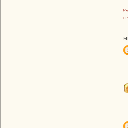
Me
Cí
M