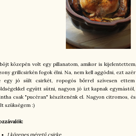
böjt közepén volt egy pillanatom, amikor is kijelentettem
zony grillcsirkén fogok élni. Na, nem kell aggódni, ezt a
e egy jó sült csirkét, ropogós bőrrel szívesen ettem
ldségekkel együtt sütni, nagyon jó ízt kapnak egymástól, 
ntha csak "pucéran" készítenénk el. Nagyon citromos, és
lt szükségem :)
zzávalók:
1 közepes méretű csirke