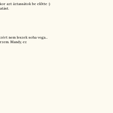
or azt áztassátok be előtte :)
atást.
zért nem leszek soha vega...
rzem. Mandy, ez