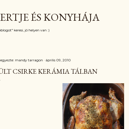
Ugrás a fő tartalomra
ERTJE ÉS KONYHÁJA
blogot" keresi, jó helyen van :)
jegyezte:
mandy tarragon
április 09, 2010
ÜLT CSIRKE KERÁMIA TÁLBAN