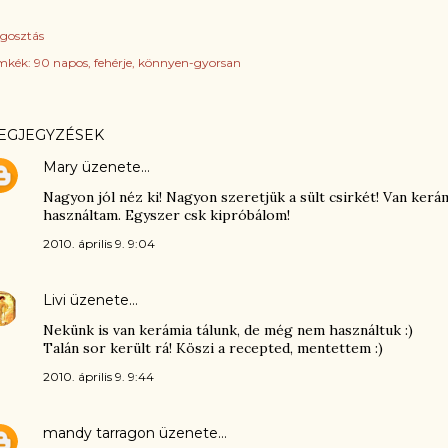
gosztás
mkék:
90 napos
fehérje
könnyen-gyorsan
EGJEGYZÉSEK
Mary
üzenete…
Nagyon jól néz ki! Nagyon szeretjük a sült csirkét! Van ker
használtam. Egyszer csk kipróbálom!
2010. április 9. 9:04
Livi
üzenete…
Nekünk is van kerámia tálunk, de még nem használtuk :)
Talán sor került rá! Köszi a recepted, mentettem :)
2010. április 9. 9:44
mandy tarragon
üzenete…