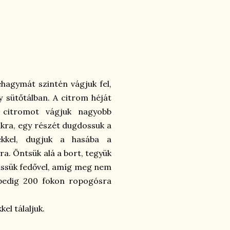
éhagymát szintén vágjuk fel,
 sütőtálban. A citrom héját
 citromot vágjuk nagyobb
ákra, egy részét dugdossuk a
ekkel, dugjuk a hasába a
ra. Öntsük alá a bort, tegyük
 süssük fedővel, amíg meg nem
n pedig 200 fokon ropogósra
el tálaljuk.