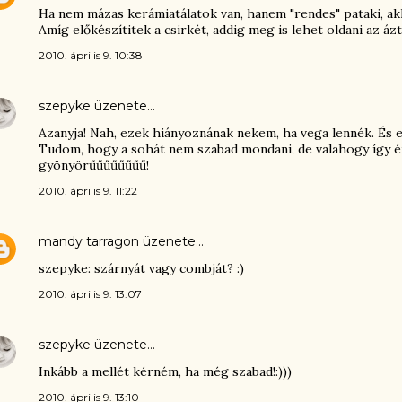
Ha nem mázas kerámiatálatok van, hanem "rendes" pataki, akk
Amíg előkészítitek a csirkét, addig meg is lehet oldani az ázt
2010. április 9. 10:38
szepyke
üzenete…
Azanyja! Nah, ezek hiányoznának nekem, ha vega lennék. És e
Tudom, hogy a sohát nem szabad mondani, de valahogy így é
gyönyörűűűűűűűű!
2010. április 9. 11:22
mandy tarragon
üzenete…
szepyke: szárnyát vagy combját? :)
2010. április 9. 13:07
szepyke
üzenete…
Inkább a mellét kérném, ha még szabad!:)))
2010. április 9. 13:10