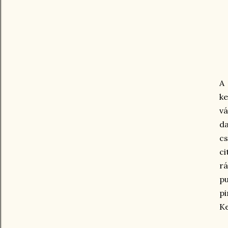
A 
ke
v
da
c
ci
rá
pu
pi
Ke