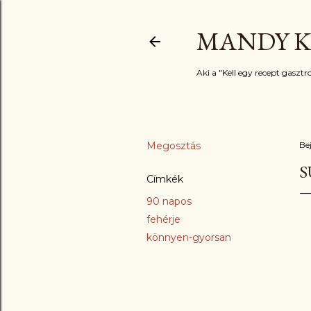
MANDY K
Aki a "Kell egy recept gasztro
Megosztás
Be
S
Címkék
90 napos
fehérje
könnyen-gyorsan