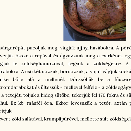
sárgarépát pucoljuk meg, vágjuk ujjnyi hasábokra. A pór
verjük össze a répával és ágyazzunk meg a csirkének egy
ágjuk le zöldséghámozóval, tegyük a zöldségekre. A
rabokra. A csirkét sózzuk, borsozzuk, a vajat vágjuk kock
sirke bőre alá a mellénél. Dörzsöljük be a fűszer
tromdarabokat és ültessük - mellével felfelé - a zöldségágy
 a tetejét, toljuk a hideg sütőbe, tekerjük fel 170 fokra és
hul. Ez kb. másfél óra. Ekkor levesszük a tetőt, aztá
rítjuk.
vert zöld salátával, krumplipürével, mellette sült zöldségekk