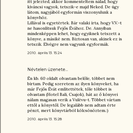
itt jelezted, akkor kommenteltem nálad, hogy
kíváncsi vagyok, tetszik-e majd Neked. De úgy
látom, nagyjából egyformán viszonyulunk a
könyvhöz.
Lillával is egyetértek. Bár valaki írta, hogy V.V.-t
ne hasonlítsuk Fejős Évához. De. Annyiban
mindenképpen lehet, hogy egyiknek tetszett a
könyve, a másiké nem. Biztosan van, akinek ez is
tetszik. Elvégre nem vagyunk egyformák.
2010. április 13. 15:24
Névtelen üzenete…
Én kb. 60 oldalt olvastam belőle, többet nem
bírtam. Pedig szeretem az ilyen könyveket, ha
már Fejős Évát említettétek, tőle többet is
olvastam (Hotel Bali, Csajok), hát az ő könyvei
nálam magasan verik a Vulévu-t. Többet vártam
ettől a könyvtől. De legalább nem adtam érte
pénzt, mert könyvtárból kölcsönöztem.:)
2010. április 13. 15:28