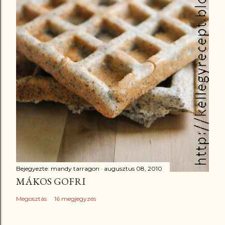
Bejegyezte:
mandy tarragon
augusztus 08, 2010
MÁKOS GOFRI
Megosztás
16 megjegyzés