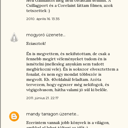
Neil Gaimantól még nem olvastam semmit. A
Csillagport és a Corelaint láttam filmen, azok
tetszettek :)
2010. április 16. 13:35
mogyoró
üzenete…
Sziasztok!
Én is megvettem, és nekifutottam, de csak a
fennebb megírt véleményeket tudom én is
ismételni (mellesleg anyukám sem tudott
megbírkozni vele). Én is sokszor elvesztettem a
fonalat, és nem egy mondat többször is
megvolt. Kb. 40oldalnál feladtam. Azóta
tervezem, hogy egyszer még nekifogok, és
végigolvasom, hátha valami jó sül ki belőle.
2011. június 21. 22:17
mandy tarragon
üzenete…
Szerintem vannak jobb könyvek is a világon,
amikkel el lehet tölteni az időt :)