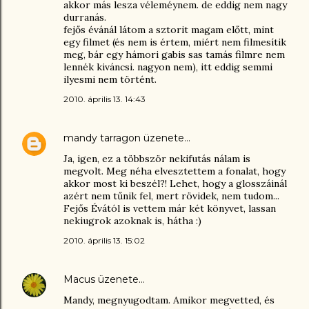
akkor más lesza véleméynem. de eddig nem nagy
durranás.
fejős évánál látom a sztorit magam előtt, mint
egy filmet (és nem is értem, miért nem filmesítik
meg, bár egy hámori gabis sas tamás filmre nem
lennék kiváncsi. nagyon nem), itt eddig semmi
ilyesmi nem történt.
2010. április 13. 14:43
mandy tarragon
üzenete…
Ja, igen, ez a többször nekifutás nálam is
megvolt. Meg néha elvesztettem a fonalat, hogy
akkor most ki beszél?! Lehet, hogy a glosszáinál
azért nem tűnik fel, mert rövidek, nem tudom...
Fejős Évától is vettem már két könyvet, lassan
nekiugrok azoknak is, hátha :)
2010. április 13. 15:02
Macus
üzenete…
Mandy, megnyugodtam. Amikor megvetted, és