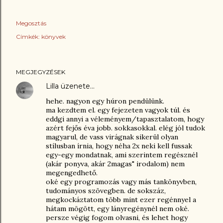
Megosztás
Címkék:
könyvek
MEGJEGYZÉSEK
Lilla
üzenete…
hehe. nagyon egy húron pendülünk.
ma kezdtem el. egy fejezeten vagyok túl. és
eddgi annyi a véleményem/tapasztalatom, hogy
azért fejős éva jobb. sokkasokkal. elég jól tudok
magyarul, de vass virágnak sikerül olyan
stílusban írnia, hogy néha 2x neki kell fussak
egy-egy mondatnak, ami szerintem regésznél
(akár ponyva, akár 2magas" irodalom) nem
megengedhető.
oké egy programozás vagy más tankönyvben,
tudományos szövegben. de sokszáz,
megkockáztatom több mint ezer regénnyel a
hátam mögött, egy lányregénynél nem oké.
persze végig fogom olvasni, és lehet hogy