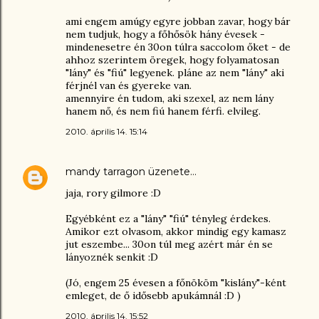
ami engem amúgy egyre jobban zavar, hogy bár
nem tudjuk, hogy a főhősök hány évesek -
mindenesetre én 30on túlra saccolom őket - de
ahhoz szerintem öregek, hogy folyamatosan
"lány" és "fiú" legyenek. pláne az nem "lány" aki
férjnél van és gyereke van.
amennyire én tudom, aki szexel, az nem lány
hanem nő, és nem fiú hanem férfi. elvileg.
2010. április 14. 15:14
mandy tarragon
üzenete…
jaja, rory gilmore :D
Egyébként ez a "lány" "fiú" tényleg érdekes.
Amikor ezt olvasom, akkor mindig egy kamasz
jut eszembe... 30on túl meg azért már én se
lányoznék senkit :D
(Jó, engem 25 évesen a főnököm "kislány"-ként
emleget, de ő idősebb apukámnál :D )
2010. április 14. 15:52