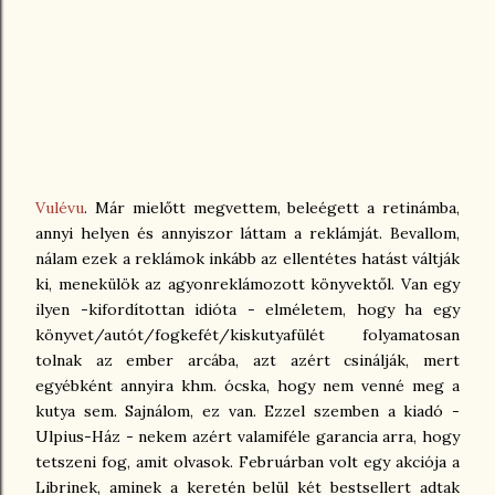
Vulévu
. Már mielőtt megvettem, beleégett a retinámba,
annyi helyen és annyiszor láttam a reklámját. Bevallom,
nálam ezek a reklámok inkább az ellentétes hatást váltják
ki, menekülök az agyonreklámozott könyvektől. Van egy
ilyen -kifordítottan idióta - elméletem, hogy ha egy
könyvet/autót/fogkefét/kiskutyafülét folyamatosan
tolnak az ember arcába, azt azért csinálják, mert
egyébként annyira khm. ócska, hogy nem venné meg a
kutya sem. Sajnálom, ez van. Ezzel szemben a kiadó -
Ulpius-Ház - nekem azért valamiféle garancia arra, hogy
tetszeni fog, amit olvasok. Februárban volt egy akciója a
Librinek, aminek a keretén belül két bestsellert adtak