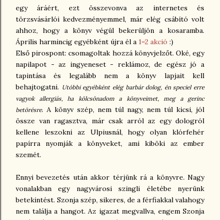
egy áráért, ezt összevonva az internetes és
törzsvásárlói kedvezményemmel, már elég csábító volt
ahhoz, hogy a könyv végül bekerüljön a kosaramba.
Április harmincig egyébként újra él a
1=2 akció
:)
Első pirospont: csomagoltak hozzá könyvjelzőt. Oké, egy
napilapot - az ingyeneset - reklámoz, de egész jó a
tapintása és legalább nem a könyv lapjait kell
behajtogatni.
Utóbbi egyébként elég barbár dolog, én speciel erre
vagyok allergiás, ha kölcsönadom a könyveimet, meg a gerinc
. A könyv szép, nem túl nagy, nem túl kicsi, jól
betörésre
össze van ragasztva, már csak arról az egy dologról
kellene leszokni az Ulpiusnál, hogy olyan klórfehér
papírra nyomják a könyveket, ami kiböki az ember
szemét.
Ennyi bevezetés után akkor térjünk rá a könyvre. Nagy
vonalakban egy nagyvárosi szingli életébe nyerünk
betekintést. Szonja szép, sikeres, de a férfiakkal valahogy
nem találja a hangot. Az igazat megvallva, engem Szonja