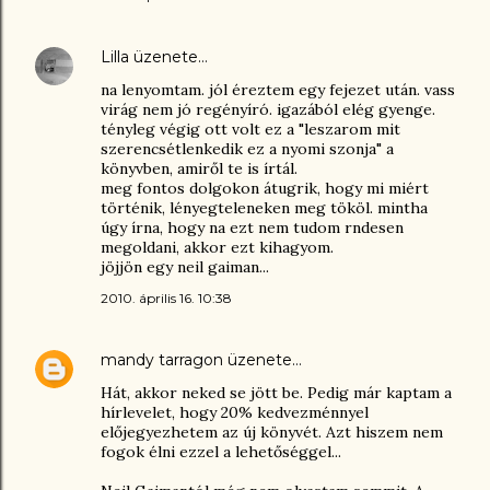
Lilla
üzenete…
na lenyomtam. jól éreztem egy fejezet után. vass
virág nem jó regényíró. igazából elég gyenge.
tényleg végig ott volt ez a "leszarom mit
szerencsétlenkedik ez a nyomi szonja" a
könyvben, amiről te is írtál.
meg fontos dolgokon átugrik, hogy mi miért
történik, lényegteleneken meg tököl. mintha
úgy írna, hogy na ezt nem tudom rndesen
megoldani, akkor ezt kihagyom.
jöjjön egy neil gaiman...
2010. április 16. 10:38
mandy tarragon
üzenete…
Hát, akkor neked se jött be. Pedig már kaptam a
hírlevelet, hogy 20% kedvezménnyel
előjegyezhetem az új könyvét. Azt hiszem nem
fogok élni ezzel a lehetőséggel...