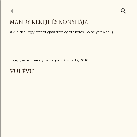
Ugrás a fő tartalomra
MANDY KERTJE ÉS KONYHÁJA
Aki a "Kell egy recept gasztroblogot" keresi, jó helyen van :)
Bejegyezte:
mandy tarragon
április 13, 2010
VULÉVU