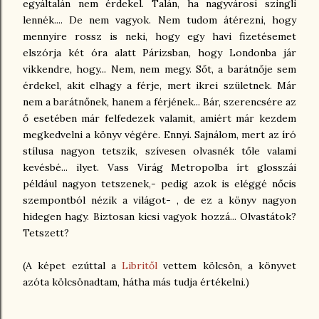
egyáltalán nem érdekel. Talán, ha nagyvárosi szingli
lennék.... De nem vagyok. Nem tudom átérezni, hogy
mennyire rossz is neki, hogy egy havi fizetésemet
elszórja két óra alatt Párizsban, hogy Londonba jár
vikkendre, hogy... Nem, nem megy. Sőt, a barátnője sem
érdekel, akit elhagy a férje, mert ikrei születnek. Már
nem a barátnőnek, hanem a férjének... Bár, szerencsére az
ő esetében már felfedezek valamit, amiért már kezdem
megkedvelni a könyv végére. Ennyi. Sajnálom, mert az író
stílusa nagyon tetszik, szívesen olvasnék tőle valami
kevésbé... ilyet. Vass Virág Metropolba írt glosszái
például nagyon tetszenek,- pedig azok is eléggé nőcis
szempontból nézik a világot- , de ez a könyv nagyon
hidegen hagy. Biztosan kicsi vagyok hozzá... Olvastátok?
Tetszett?
(A képet ezúttal a
Libritől
vettem kölcsön, a könyvet
azóta kölcsönadtam, hátha más tudja értékelni.)