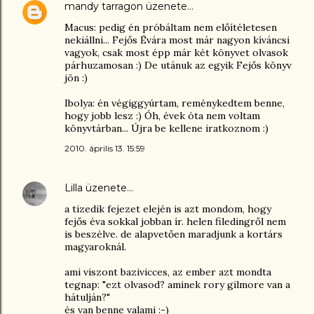
mandy tarragon
üzenete…
Macus: pedig én próbáltam nem előítéletesen
nekiállni... Fejős Évára most már nagyon kíváncsi
vagyok, csak most épp már két könyvet olvasok
párhuzamosan :) De utánuk az egyik Fejős könyv
jön :)
Ibolya: én végiggyúrtam, reménykedtem benne,
hogy jobb lesz :) Óh, évek óta nem voltam
könyvtárban... Újra be kellene iratkoznom :)
2010. április 13. 15:59
Lilla
üzenete…
a tizedik fejezet elején is azt mondom, hogy
fejős éva sokkal jobban ír. helen filedingről nem
is beszélve. de alapvetően maradjunk a kortárs
magyaroknál.
ami viszont bazivicces, az ember azt mondta
tegnap: "ezt olvasod? aminek rory gilmore van a
hátulján?"
és van benne valami :-)