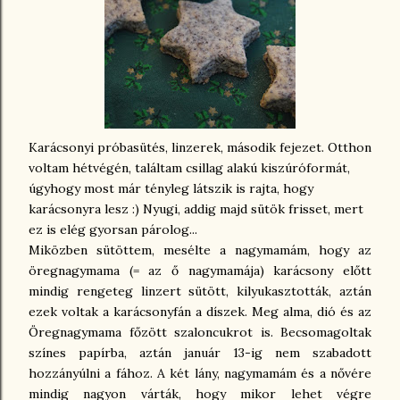
Karácsonyi próbasütés, linzerek, második fejezet. Otthon
voltam hétvégén, találtam csillag alakú kiszúróformát,
úgyhogy most már tényleg látszik is rajta, hogy
karácsonyra lesz :) Nyugi, addig majd sütök frisset, mert
ez is elég gyorsan párolog...
Miközben sütöttem, mesélte a nagymamám, hogy az
öregnagymama (= az ő nagymamája) karácsony előtt
mindig rengeteg linzert sütött, kilyukasztották, aztán
ezek voltak a karácsonyfán a díszek. Meg alma, dió és az
Öregnagymama főzött szaloncukrot is. Becsomagoltak
színes papírba, aztán január 13-ig nem szabadott
hozzányúlni a fához. A két lány, nagymamám és a nővére
mindig nagyon várták, hogy mikor lehet végre