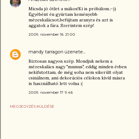
Micsda jó ötlet a mákos!Ki is próbálom.:-))
Egyébént én gyúrtam keményebb
mézeskalácsot,befújtam aranyra és azt is
aggatok a fára. Szerintem szép!
2009. november 16. 21:00
mandy tarragon
üzenete…
Biztosan nagyon szép. Mondjuk nekem a
mézeskalács nagy "mumus", eddig minden évben
nekifutottam, de még soha nem sikerült olyat
csinálnom, ami dekorációs célokon kívül másra
is használható lett volna :(
2009. november 17. 9:46
MEGJEGYZÉS KÜLDÉSE