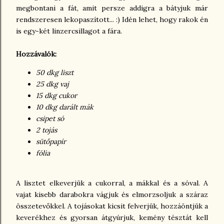
megbontani a fát, amit persze addigra a bátyjuk már
rendszeresen lekopaszított... :) Idén lehet, hogy rakok én
is egy-két linzercsillagot a fára.
Hozzávalók:
50 dkg liszt
25 dkg vaj
15 dkg cukor
10 dkg darált mák
csipet só
2 tojás
sütőpapír
fólia
A lisztet elkeverjük a cukorral, a mákkal és a sóval. A
vajat kisebb darabokra vágjuk és elmorzsoljuk a száraz
összetevőkkel. A tojásokat kicsit felverjük, hozzáöntjük a
keverékhez és gyorsan átgyúrjuk, kemény tésztát kell