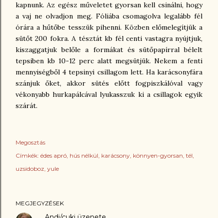
kapnunk. Az egész műveletet gyorsan kell csinálni, hogy
a vaj ne olvadjon meg. Fóliába csomagolva legalább fél
órára a hűtőbe tesszük pihenni. Közben előmelegítjük a
sütőt 200 fokra. A tésztát kb fél centi vastagra nyújtjuk,
kiszaggatjuk belőle a formákat és sütőpapírral bélelt
tepsiben kb 10-12 perc alatt megsütjük. Nekem a fenti
mennyiségből 4 tepsinyi csillagom lett. Ha karácsonyfára
szánjuk őket, akkor sütés előtt fogpiszkálóval vagy
vékonyabb hurkapálcával lyukasszuk ki a csillagok egyik
szárát.
Megosztás
Címkék:
édes apró
hús nélkül
karácsony
könnyen-gyorsan
tél
uzsidoboz
yule
MEGJEGYZÉSEK
Andi/cuki
üzenete…