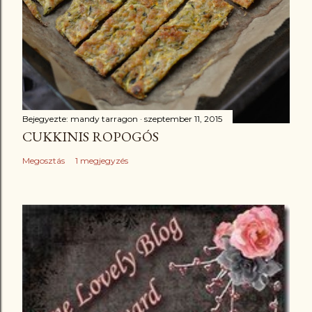
Bejegyezte:
mandy tarragon
szeptember 11, 2015
CUKKINIS ROPOGÓS
Megosztás
1 megjegyzés