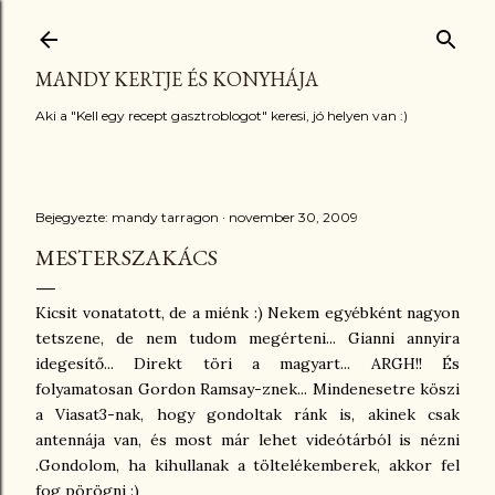
Ugrás a fő tartalomra
MANDY KERTJE ÉS KONYHÁJA
Aki a "Kell egy recept gasztroblogot" keresi, jó helyen van :)
Bejegyezte:
mandy tarragon
november 30, 2009
MESTERSZAKÁCS
Kicsit vonatatott, de a miénk :) Nekem egyébként nagyon
tetszene, de nem tudom megérteni... Gianni annyira
idegesítő... Direkt töri a magyart... ARGH!! És
folyamatosan Gordon Ramsay-znek... Mindenesetre köszi
a Viasat3-nak, hogy gondoltak ránk is, akinek csak
antennája van, és most már lehet videótárból is nézni
.Gondolom, ha kihullanak a töltelékemberek, akkor fel
fog pörögni :)