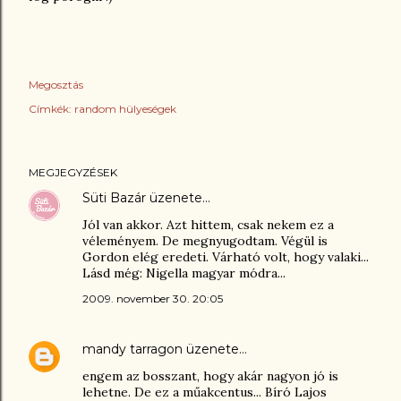
Megosztás
Címkék:
random hülyeségek
MEGJEGYZÉSEK
Süti Bazár
üzenete…
Jól van akkor. Azt hittem, csak nekem ez a
véleményem. De megnyugodtam. Végül is
Gordon elég eredeti. Várható volt, hogy valaki...
Lásd még: Nigella magyar módra...
2009. november 30. 20:05
mandy tarragon
üzenete…
engem az bosszant, hogy akár nagyon jó is
lehetne. De ez a műakcentus... Bíró Lajos