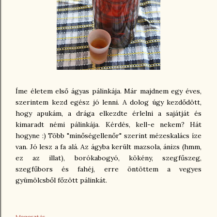
Íme életem első ágyas pálinkája. Már majdnem egy éves,
szerintem kezd egész jó lenni. A dolog úgy kezdődött,
hogy apukám, a drága elkezdte érlelni a sajátját és
kimaradt némi pálinkája. Kérdés, kell-e nekem? Hát
hogyne :) Több "minőségellenőr" szerint mézeskalács íze
van. Jó lesz a fa alá. Az ágyba került mazsola, ánizs (hmm,
ez az illat), borókabogyó, kökény, szegfűszeg,
szegfűbors és fahéj, erre öntöttem a vegyes
gyümölcsből főzött pálinkát.
Megosztás