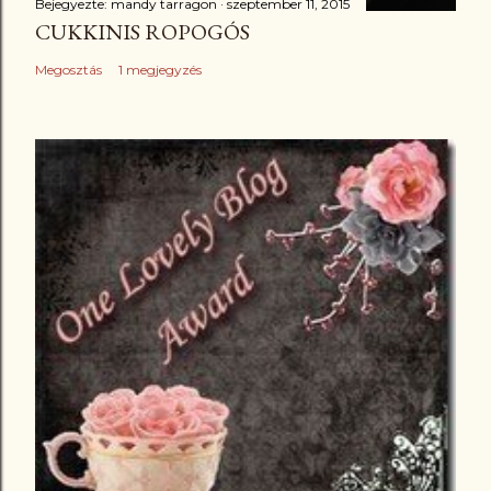
Bejegyezte:
mandy tarragon
szeptember 11, 2015
CUKKINIS ROPOGÓS
Megosztás
1 megjegyzés