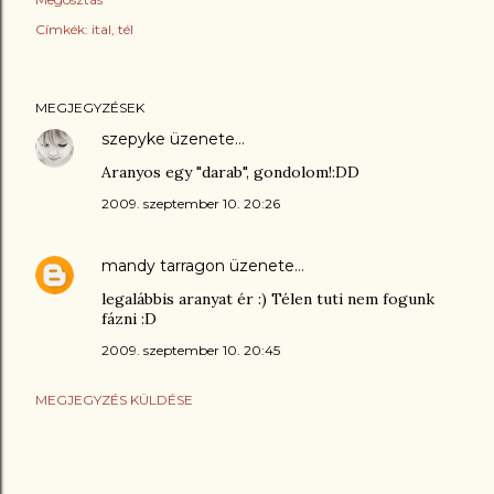
Címkék:
ital
tél
MEGJEGYZÉSEK
szepyke
üzenete…
Aranyos egy "darab", gondolom!:DD
2009. szeptember 10. 20:26
mandy tarragon
üzenete…
legalábbis aranyat ér :) Télen tuti nem fogunk
fázni :D
2009. szeptember 10. 20:45
MEGJEGYZÉS KÜLDÉSE