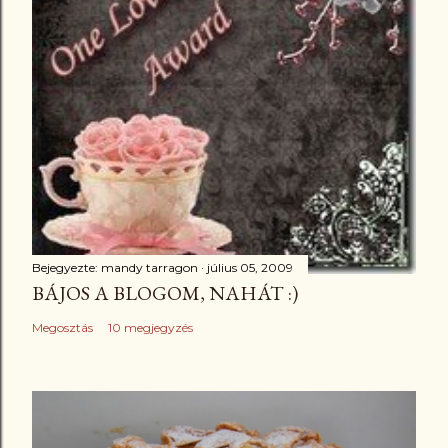
Bejegyezte:
mandy tarragon
július 05, 2009
BÁJOS A BLOGOM, NAHÁT :)
Megosztás
10 megjegyzés