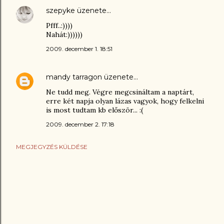
szepyke
üzenete…
Pfff..:))))
Nahát:))))))
2009. december 1. 18:51
mandy tarragon
üzenete…
Ne tudd meg. Végre megcsináltam a naptárt,
erre két napja olyan lázas vagyok, hogy felkelni
is most tudtam kb először... :(
2009. december 2. 17:18
MEGJEGYZÉS KÜLDÉSE