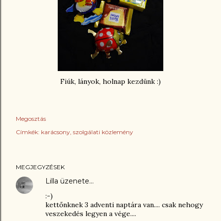
Fiúk, lányok, holnap kezdünk :)
Megosztás
Címkék:
karácsony
szolgálati közlemény
MEGJEGYZÉSEK
Lilla
üzenete…
:-)
kettőnknek 3 adventi naptára van.... csak nehogy
veszekedés legyen a vége....