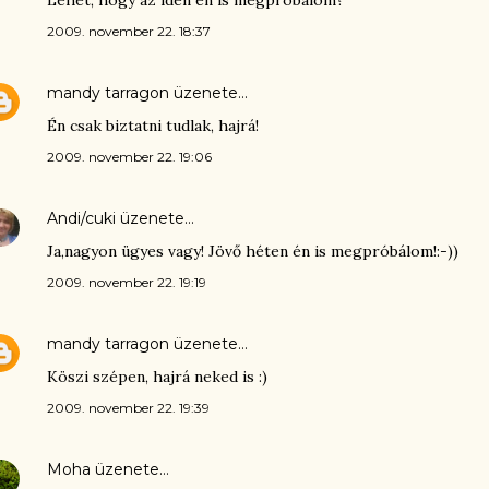
Lehet, hogy az idén én is megpróbálom?
2009. november 22. 18:37
mandy tarragon
üzenete…
Én csak biztatni tudlak, hajrá!
2009. november 22. 19:06
Andi/cuki
üzenete…
Ja,nagyon ügyes vagy! Jövő héten én is megpróbálom!:-))
2009. november 22. 19:19
mandy tarragon
üzenete…
Köszi szépen, hajrá neked is :)
2009. november 22. 19:39
Moha
üzenete…