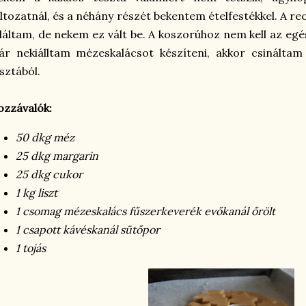
ltozatnál, és a néhány részét bekentem ételfestékkel. A r
láltam, de nekem ez vált be. A koszorúhoz nem kell az egé
r nekiálltam mézeskalácsot készíteni, akkor csináltam
sztából.
zzávalók:
50 dkg méz
25 dkg margarin
25 dkg cukor
1 kg liszt
1 csomag mézeskalács fűszerkeverék evőkanál őrölt
1 csapott kávéskan
ál
sütőpor
1 tojás