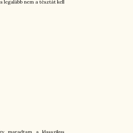
s legalább nem a tésztát kell
gy maradtam a klasszikus