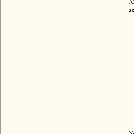
fe
sz
N