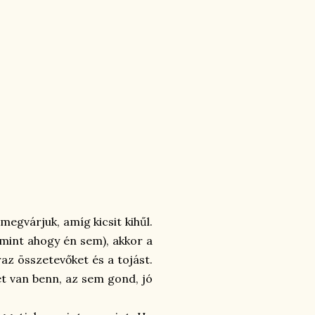
egvárjuk, amíg kicsit kihűl.
mint ahogy én sem), akkor a
az összetevőket és a tojást.
et van benn, az sem gond, jó