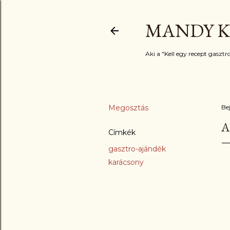
MANDY K
Aki a "Kell egy recept gasztro
Megosztás
Be
A
Címkék
gasztro-ajándék
karácsony