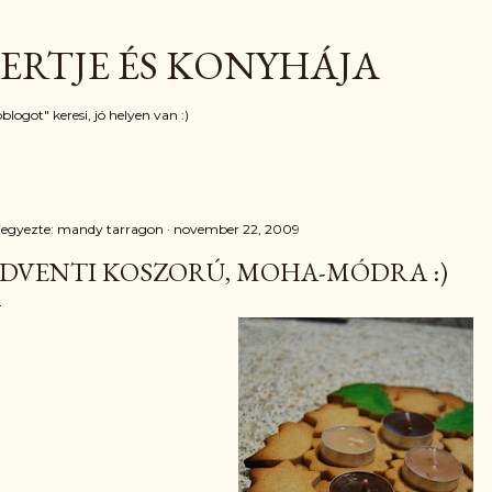
Ugrás a fő tartalomra
ERTJE ÉS KONYHÁJA
blogot" keresi, jó helyen van :)
jegyezte:
mandy tarragon
november 22, 2009
DVENTI KOSZORÚ, MOHA-MÓDRA :)