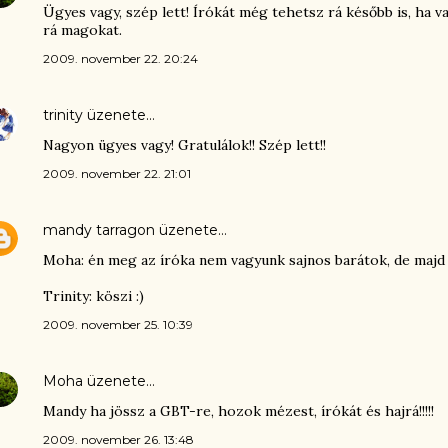
Ügyes vagy, szép lett! Írókát még tehetsz rá később is, ha va
rá magokat.
2009. november 22. 20:24
trinity
üzenete…
Nagyon ügyes vagy! Gratulálok!! Szép lett!!
2009. november 22. 21:01
mandy tarragon
üzenete…
Moha: én meg az íróka nem vagyunk sajnos barátok, de majd 
Trinity: köszi :)
2009. november 25. 10:39
Moha
üzenete…
Mandy ha jössz a GBT-re, hozok mézest, írókát és hajrá!!!!!
2009. november 26. 13:48