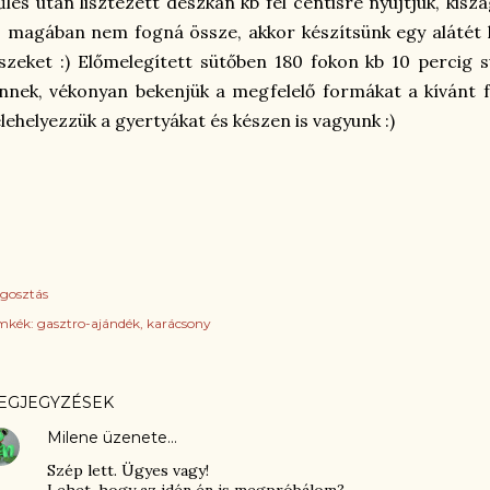
lés után lisztezett deszkán kb fél centisre nyújtjuk, kisz
 magában nem fogná össze, akkor készítsünk egy alátét 
szeket :) Előmelegített sütőben 180 fokon kb 10 percig s
nnek, vékonyan bekenjük a megfelelő formákat a kívánt fe
lehelyezzük a gyertyákat és készen is vagyunk :)
gosztás
mkék:
gasztro-ajándék
karácsony
EGJEGYZÉSEK
Milene
üzenete…
Szép lett. Ügyes vagy!