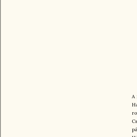
A 
Ha
ro
Cs
pá