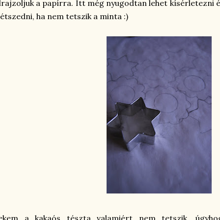
lrajzoljuk a papírra. Itt még nyugodtan lehet kísérletezni é
étszedni, ha nem tetszik a minta :)
ekem a kakaós tészta valamiért nem tetszik, úgyho