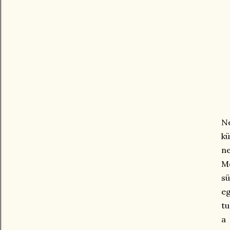
N
kü
ne
M
sü
eg
tu
a 