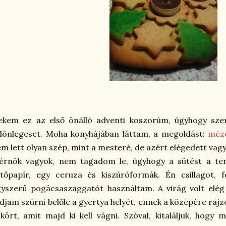
ekem ez az első önálló adventi koszorúm, úgyhogy sze
lönlegeset. Moha konyhájában láttam, a megoldást:
méze
m lett olyan szép, mint a mesteré, de azért elégedett vag
érnök vagyok, nem tagadom le, úgyhogy a sütést a ter
tőpapír, egy ceruza és kiszúróformák. Én csillagot, f
yszerű pogácsaszaggatót használtam. A virág volt elég
djam szúrni belőle a gyertya helyét, ennek a közepére ra
kört, amit majd ki kell vágni. Szóval, kitaláljuk, hogy