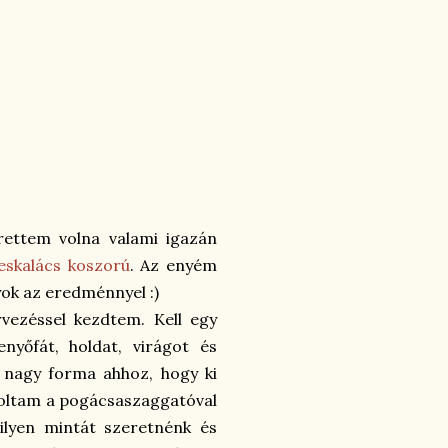
rettem volna valami igazán
skalács koszorú
. Az enyém
yok az eredménnyel :)
vezéssel kezdtem. Kell egy
enyőfát, holdat, virágot és
 nagy forma ahhoz, hogy ki
jzoltam a pogácsaszaggatóval
 milyen mintát szeretnénk és