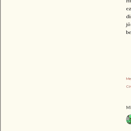
Hű
ez
dí
jö
be
Me
Cí
M