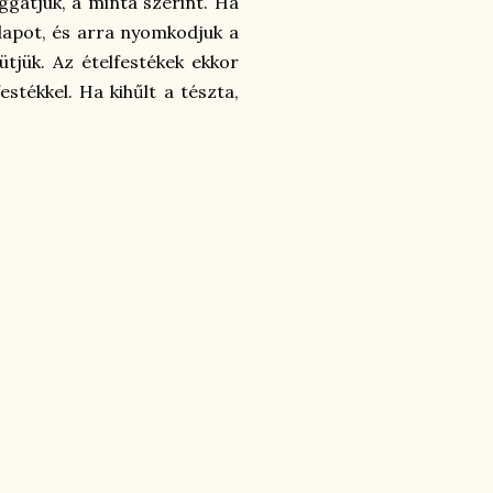
aggatjuk, a minta szerint. Ha
lapot, és arra nyomkodjuk a
ütjük. Az ételfestékek ekkor
stékkel. Ha kihűlt a tészta,