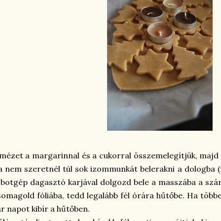
mézet a margarinnal és a cukorral összemelegítjük, majd m
 nem szeretnél túl sok izommunkát belerakni a dologba (
botgép dagasztó karjával dolgozd bele a masszába a szár
omagold fóliába, tedd legalább fél órára hűtőbe. Ha több
r napot kibír a hűtőben.