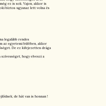
még ez is sok. Vajon, akkor is
oki biztos ugyanaz lett volna és
na legalább rendes
ém az egyetemi büfében, akkor
őséget. De ez kifejezetten drága
 szívességet, hogy elveszi a
jlődnek, de hát van is honnan !