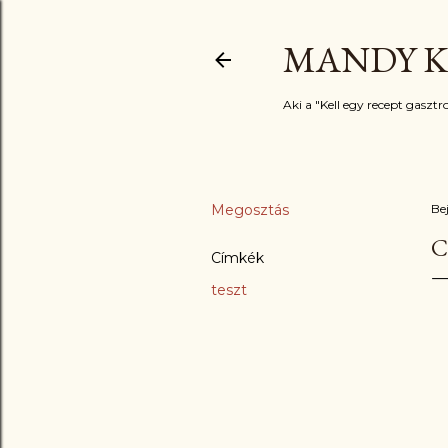
MANDY K
Aki a "Kell egy recept gasztro
Megosztás
Be
C
Címkék
teszt