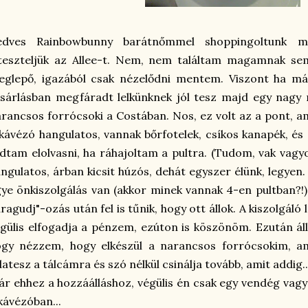
edves Rainbowbunny barátnőmmel shoppingoltunk ma
eteszteljük az Allee-t. Nem, nem találtam magamnak se
eglepő, igazából csak nézelődni mentem. Viszont ha má
sárlásban megfáradt lelkünknek jól tesz majd egy nagy
rancsos forrócsoki a Costában. Nos, ez volt az a pont, ami
kávézó hangulatos, vannak bőrfotelek, csíkos kanapék, és 
dtam elolvasni, ha ráhajoltam a pultra. (Tudom, vak vagy
ngulatos, árban kicsit húzós, dehát egyszer élünk, legye
ye önkiszolgálás van (akkor minek vannak 4-en pultban?!),
ragudj"-ozás után fel is tűnik, hogy ott állok. A kiszolgáló
gülis elfogadja a pénzem, ezúton is köszönöm. Ezután áll
ogy nézzem, hogy elkészül a narancsos forrócsokim, am
atesz a tálcámra és szó nélkül csinálja tovább, amit addig
r ehhez a hozzáálláshoz, végülis én csak egy vendég vagy
kávézóban...