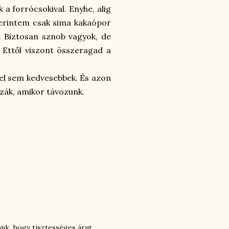
 a forrócsokival. Enyhe, alig
erintem csak sima kakaópor
l. Biztosan sznob vagyok, de
 Ettől viszont összeragad a
el sem kedvesebbek. És azon
ák, amikor távozunk.
ánk, hogy tisztességes árut