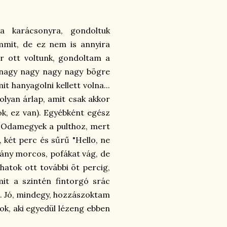
 karácsonyra, gondoltuk
mmit, de ez nem is annyira
r ott voltunk, gondoltam a
 nagy nagy nagy nagy bögre
t hanyagolni kellett volna...
olyan árlap, amit csak akkor
ok, ez van). Egyébként egész
n. Odamegyek a pulthoz, mert
 két perc és sűrű "Hello, ne
 lány morcos, pofákat vág, de
hatok ott további öt percig,
it a szintén fintorgó srác
... Jó, mindegy, hozzászoktam
ok, aki egyedül lézeng ebben