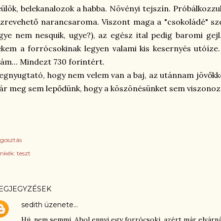
ülök, belekanalozok a habba. Növényi tejszín. Próbálkozzuk
zrevehető narancsaroma. Viszont maga a "csokoládé" sz
gye nem nesquik, ugye?), az egész ital pedig baromi gej
kem a forrócsokinak legyen valami kis kesernyés utóíze.
ám... Mindezt 730 forintért.
gnyugtató, hogy nem velem van a baj, az utánnam jövőkk
r meg sem lepődünk, hogy a köszönésünket sem viszonozz
gosztás
mkék:
teszt
EGJEGYZÉSEK
sedith
üzenete…
Hú, nem semmi. Ahol ennyi egy forrócsoki, azért már elvárn