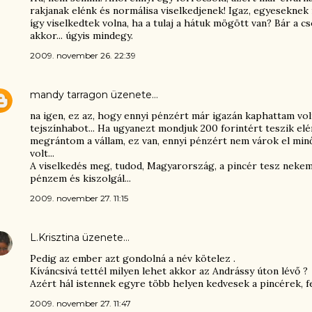
rakjanak elénk és normálisa viselkedjenek! Igaz, egyeseknek 
így viselkedtek volna, ha a tulaj a hátuk mögött van? Bár a cs
akkor... úgyis mindegy.
2009. november 26. 22:39
mandy tarragon
üzenete…
na igen, ez az, hogy ennyi pénzért már igazán kaphattam vol
tejszínhabot... Ha ugyanezt mondjuk 200 forintért teszik el
megrántom a vállam, ez van, ennyi pénzért nem várok el min
volt...
A viselkedés meg, tudod, Magyarország, a pincér tesz nekem
pénzem és kiszolgál...
2009. november 27. 11:15
L.Krisztina
üzenete…
Pedig az ember azt gondolná a név kötelez .
Kíváncsivá tettél milyen lehet akkor az Andrássy úton lévő ?
Azért hál istennek egyre több helyen kedvesek a pincérek, fe
2009. november 27. 11:47