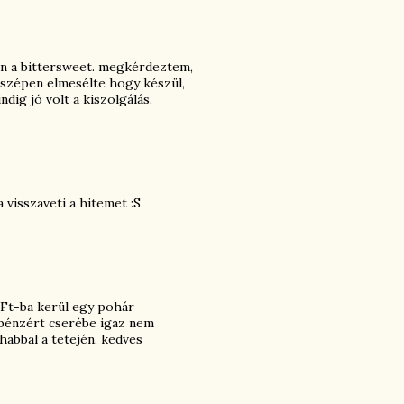
an a bittersweet. megkérdeztem,
s szépen elmesélte hogy készül,
ndig jó volt a kiszolgálás.
 visszaveti a hitemet :S
 Ft-ba kerül egy pohár
 pénzért cserébe igaz nem
habbal a tetején, kedves