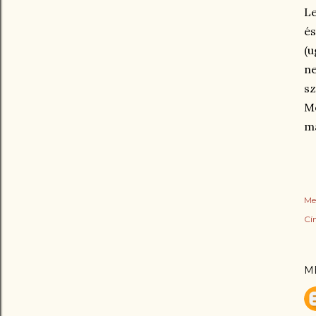
Le
és
(u
ne
sz
Me
má
Me
Cí
M