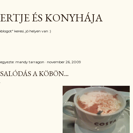
Ugrás a fő tartalomra
ERTJE ÉS KONYHÁJA
blogot" keresi, jó helyen van :)
jegyezte:
mandy tarragon
november 26, 2009
SALÓDÁS A KÖBÖN...