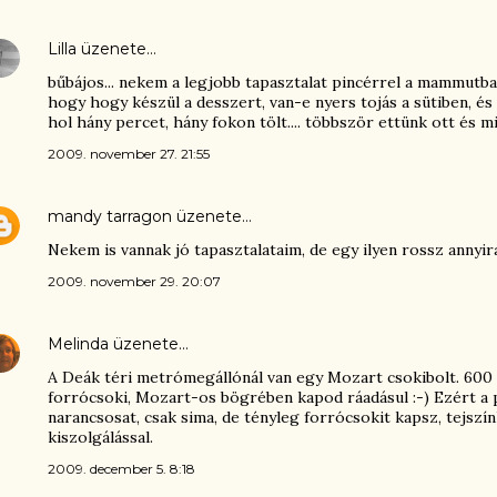
Lilla
üzenete…
bűbájos... nekem a legjobb tapasztalat pincérrel a mammutb
hogy hogy készül a desszert, van-e nyers tojás a sütiben, é
hol hány percet, hány fokon tölt.... többször ettünk ott és mi
2009. november 27. 21:55
mandy tarragon
üzenete…
Nekem is vannak jó tapasztalataim, de egy ilyen rossz annyira
2009. november 29. 20:07
Melinda
üzenete…
A Deák téri metrómegállónál van egy Mozart csokibolt. 600
forrócsoki, Mozart-os bögrében kapod ráadásul :-) Ezért a
narancsosat, csak sima, de tényleg forrócsokit kapsz, tejszín
kiszolgálással.
2009. december 5. 8:18