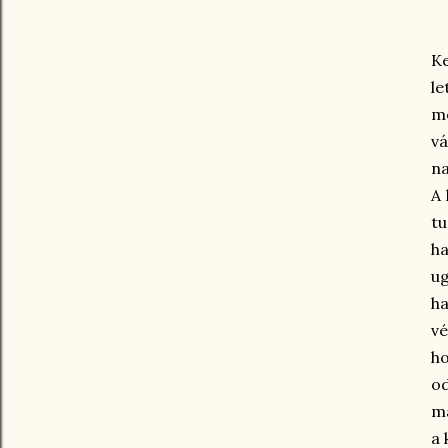
K
l
m
vá
na
A 
tu
ha
ug
ha
vé
h
od
má
a 