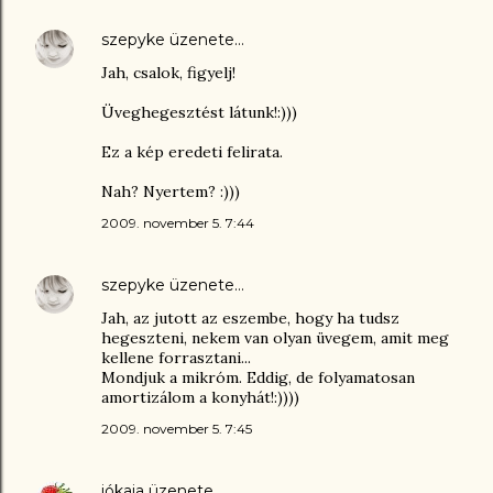
szepyke
üzenete…
Jah, csalok, figyelj!
Üveghegesztést látunk!:)))
Ez a kép eredeti felirata.
Nah? Nyertem? :)))
2009. november 5. 7:44
szepyke
üzenete…
Jah, az jutott az eszembe, hogy ha tudsz
hegeszteni, nekem van olyan üvegem, amit meg
kellene forrasztani...
Mondjuk a mikróm. Eddig, de folyamatosan
amortizálom a konyhát!:))))
2009. november 5. 7:45
jókaja
üzenete…