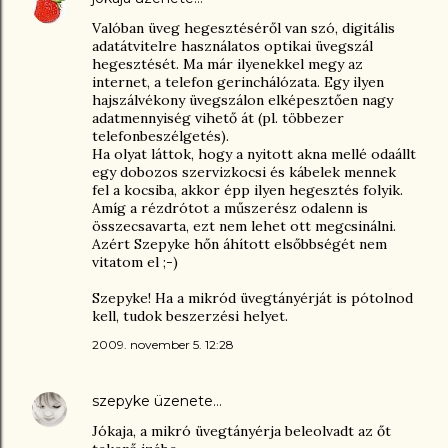
Valóban üveg hegesztéséről van szó, digitális
adatátvitelre használatos optikai üvegszál
hegesztését. Ma már ilyenekkel megy az
internet, a telefon gerinchálózata. Egy ilyen
hajszálvékony üvegszálon elképesztően nagy
adatmennyiség vihető át (pl. többezer
telefonbeszélgetés).
Ha olyat láttok, hogy a nyitott akna mellé odaállt
egy dobozos szervizkocsi és kábelek mennek
fel a kocsiba, akkor épp ilyen hegesztés folyik.
Amíg a rézdrótot a műszerész odalenn is
összecsavarta, ezt nem lehet ott megcsinálni.
Azért Szepyke hőn áhított elsőbbségét nem
vitatom el ;-)
Szepyke! Ha a mikród üvegtányérját is pótolnod
kell, tudok beszerzési helyet.
2009. november 5. 12:28
szepyke
üzenete…
Jókaja, a mikró üvegtányérja beleolvadt az őt