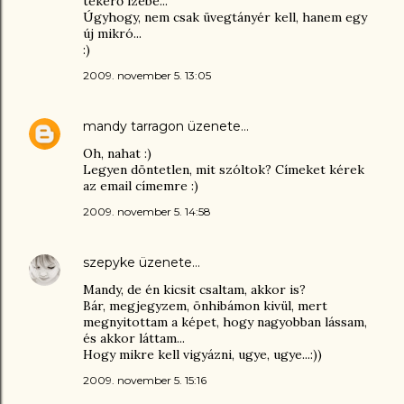
tekerő izébe...
Úgyhogy, nem csak üvegtányér kell, hanem egy
új mikró...
:)
2009. november 5. 13:05
mandy tarragon
üzenete…
Oh, nahat :)
Legyen döntetlen, mit szóltok? Címeket kérek
az email címemre :)
2009. november 5. 14:58
szepyke
üzenete…
Mandy, de én kicsit csaltam, akkor is?
Bár, megjegyzem, önhibámon kivül, mert
megnyitottam a képet, hogy nagyobban lássam,
és akkor láttam...
Hogy mikre kell vigyázni, ugye, ugye...:))
2009. november 5. 15:16